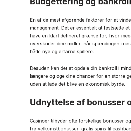
Budgettering og bankro
En af de mest afgørende faktorer for at vinde 
management. Det er essentielt at fastsætte et b
have en klart defineret grænse for, hvor mege
overskrider dine midler, når spændingen i ca
både nye og erfarne spillere.
Desuden kan det at opdele din bankroll i mindre
længere og øge dine chancer for en større gev
uden at lade det blive en økonomisk byrde.
Udnyttelse af bonusser
Casinoer tilbyder ofte forskellige bonusser o
fra velkomstbonusser, gratis spins til cashb