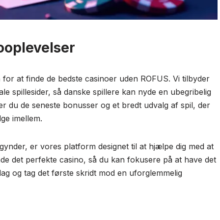
nooplevelser
n for at finde de bedste casinoer uden ROFUS. Vi tilbyder
ale spillesider, så danske spillere kan nyde en ubegribelig
r du de seneste bonusser og et bredt udvalg af spil, der
lge imellem.
ynder, er vores platform designet til at hjælpe dig med at
inde det perfekte casino, så du kan fokusere på at have det
dag og tag det første skridt mod en uforglemmelig