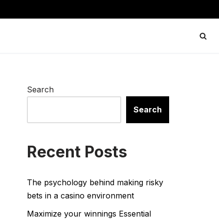
Search
Search
Recent Posts
The psychology behind making risky
bets in a casino environment
Maximize your winnings Essential