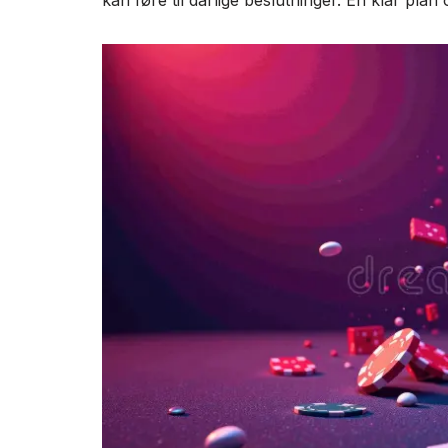
kan føre til dårlige beslutninger. En klar plan o