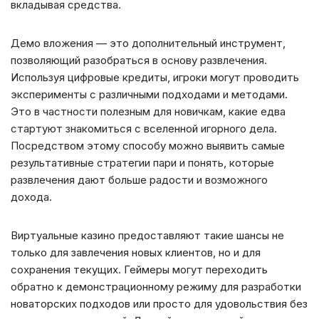
вкладывая средства.
Демо вложения — это дополнительный инструмент,
позволяющий разобраться в основу развлечения.
Используя цифровые кредиты, игроки могут проводить
эксперименты с различными подходами и методами.
Это в частности полезным для новичкам, какие едва
стартуют знакомиться с вселенной игорного дела.
Посредством этому способу можно выявить самые
результативные стратегии пари и понять, которые
развлечения дают больше радости и возможного
дохода.
Виртуальные казино предоставляют такие шансы не
только для завлечения новых клиентов, но и для
сохранения текущих. Геймеры могут переходить
обратно к демонстрационному режиму для разработки
новаторских подходов или просто для удовольствия без