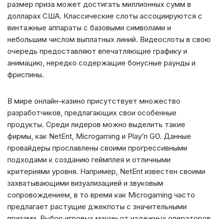
размер приза может достигать миллионных сумм в
долларах США. Классические слоты ассоциируются с
винтажные аппараты с базовыми символами и
небольшим числом выплатных линий. Видеослоты в свою
очередь предоставляют впечатляющие графику и
анимацию, нередко содержащие бонусные раунды и
фриспины.
В мире онлайн-казино присутствует множество
разработчиков, предлагающих свои особенные
продукты. Среди лидеров можно выделить такие
фирмы, как NetEnt, Microgaming и Play’n GO. Данные
провайдеры прославлены своими прогрессивными
подходами к созданию геймплея и отличными
критериями уровня. Например, NetEnt известен своими
захватывающими визуализацией и звуковым
сопровождением, в то время как Microgaming часто
предлагает растущие джекпоты с значительными
призами. Выбор игровых машин от надежных операторов