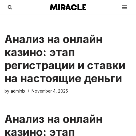
Skip
to
content
Анализ на онлайн
казино: этап
регистрации и ставки
на настоящие деньги
by
admlnlx
November 4, 2025
Анализ на онлайн
казино: этап