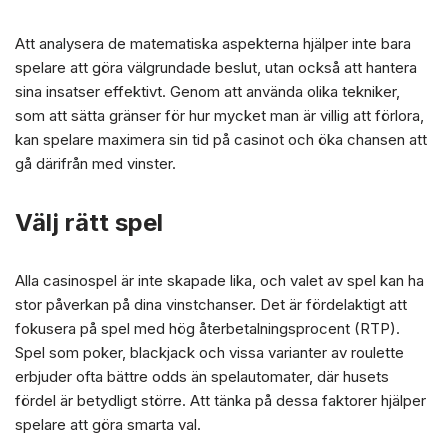
Att analysera de matematiska aspekterna hjälper inte bara
spelare att göra välgrundade beslut, utan också att hantera
sina insatser effektivt. Genom att använda olika tekniker,
som att sätta gränser för hur mycket man är villig att förlora,
kan spelare maximera sin tid på casinot och öka chansen att
gå därifrån med vinster.
Välj rätt spel
Alla casinospel är inte skapade lika, och valet av spel kan ha
stor påverkan på dina vinstchanser. Det är fördelaktigt att
fokusera på spel med hög återbetalningsprocent (RTP).
Spel som poker, blackjack och vissa varianter av roulette
erbjuder ofta bättre odds än spelautomater, där husets
fördel är betydligt större. Att tänka på dessa faktorer hjälper
spelare att göra smarta val.