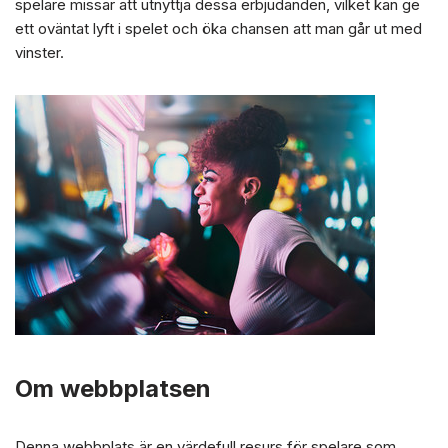
spelare missar att utnyttja dessa erbjudanden, vilket kan ge
ett oväntat lyft i spelet och öka chansen att man går ut med
vinster.
Om webbplatsen
Denna webbplats är en värdefull resurs för spelare som