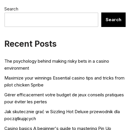
Search
Search
Recent Posts
The psychology behind making risky bets in a casino
environment
Maximize your winnings Essential casino tips and tricks from
pilot chicken Spribe
Gérer efficacement votre budget de jeux conseils pratiques
pour éviter les pertes
Jak skutecznie grać w Sizzling Hot Deluxe przewodnik dla
początkujących
Casino basics A beginner's guide to mastering Pin Up