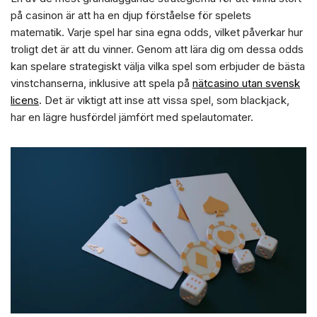
på casinon är att ha en djup förståelse för spelets
matematik. Varje spel har sina egna odds, vilket påverkar hur
troligt det är att du vinner. Genom att lära dig om dessa odds
kan spelare strategiskt välja vilka spel som erbjuder de bästa
vinstchanserna, inklusive att spela på
nätcasino utan svensk
licens
. Det är viktigt att inse att vissa spel, som blackjack,
har en lägre husfördel jämfört med spelautomater.