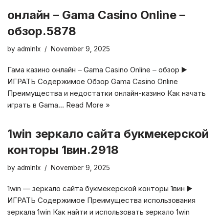
онлайн – Gama Casino Online –
обзор.5878
by
admlnlx
November 9, 2025
Гама казино онлайн – Gama Casino Online – обзор ▶️
ИГРАТЬ Содержимое Обзор Gama Casino Online
Преимущества и недостатки онлайн-казино Как начать
играть в Gama…
Read More »
1win зеркало сайта букмекерской
конторы 1вин.2918
by
admlnlx
November 9, 2025
1win — зеркало сайта букмекерской конторы 1вин ▶️
ИГРАТЬ Содержимое Преимущества использования
зеркала 1win Как найти и использовать зеркало 1win