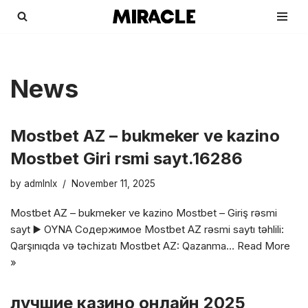
Skip
to
content
News
Mostbet AZ – bukmeker ve kazino
Mostbet Giri rsmi sayt.16286
by
admlnlx
November 11, 2025
Mostbet AZ – bukmeker ve kazino Mostbet – Giriş rəsmi
sayt ▶️ OYNA Содержимое Mostbet AZ rəsmi saytı təhlili:
Qarşınıqda və təchizatı Mostbet AZ: Qazanma…
Read More
»
лучшие казино онлайн 2025