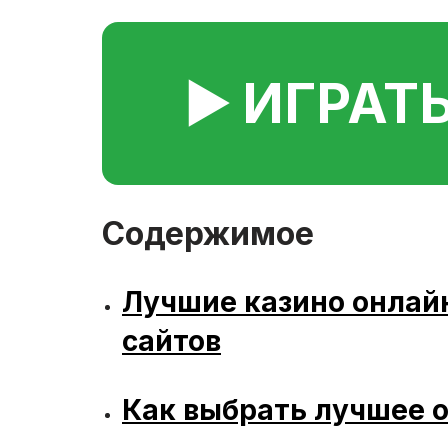
▶️ ИГРАТ
Содержимое
Лучшие казино онлайн
сайтов
Как выбрать лучшее 