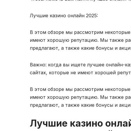
Лучшие казино онлайн 2025:
В этом обзоре мы рассмотрим некоторые 
имеют хорошую репутацию. Мы также рас
предлагают, а также какие бонусы и акци
Важно: когда вы ищете лучшее онлайн-ка
сайтах, которые не имеют хорошей репут
В этом обзоре мы рассмотрим некоторые 
имеют хорошую репутацию. Мы также рас
предлагают, а также какие бонусы и акци
Лучшие казино онлай