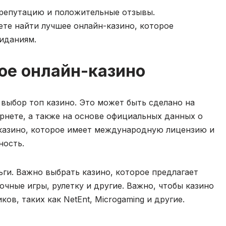
 репутацию и положительные отзывы.
ете найти лучшее онлайн-казино, которое
иданиям.
ое онлайн-казино
выбор топ казино. Это может быть сделано на
ернете, а также на основе официальных данных о
 казино, которое имеет международную лицензию и
ность.
ьги. Важно выбрать казино, которое предлагает
очные игры, рулетку и другие. Важно, чтобы казино
ов, таких как NetEnt, Microgaming и другие.