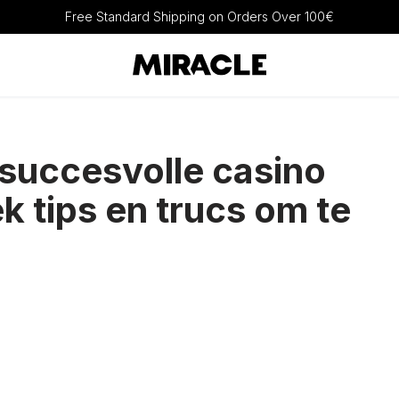
Free Standard Shipping on Orders Over 100€
succesvolle casino
k tips en trucs om te