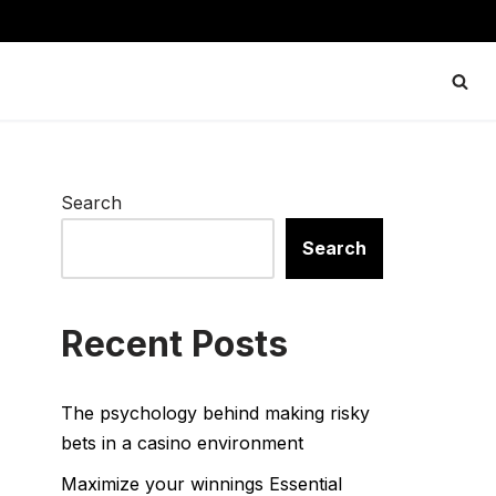
Search
Search
Recent Posts
The psychology behind making risky
bets in a casino environment
Maximize your winnings Essential