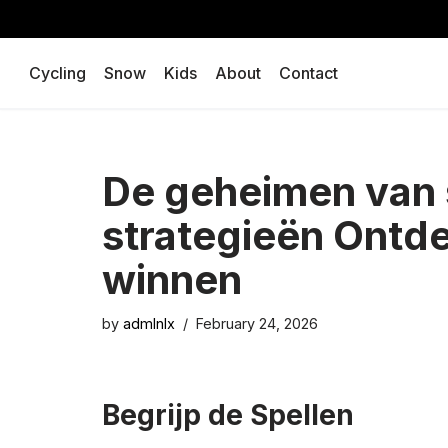
Skip
Cycling
Snow
Kids
About
Contact
to
content
De geheimen van 
strategieën Ontde
winnen
by
admlnlx
February 24, 2026
Begrijp de Spellen