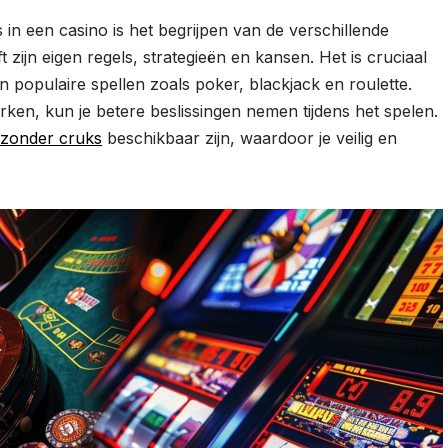
in een casino is het begrijpen van de verschillende
zijn eigen regels, strategieën en kansen. Het is cruciaal
 populaire spellen zoals poker, blackjack en roulette.
erken, kun je betere beslissingen nemen tijdens het spelen.
s zonder cruks
beschikbaar zijn, waardoor je veilig en