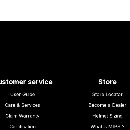
ustomer service
Store
User Guide
Store Locator
Care & Services
Become a Dealer
Claim Warranty
Helmet Sizing
Certification
What is MIPS ?