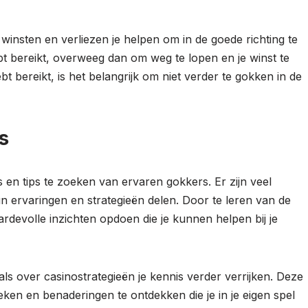
 winsten en verliezen je helpen om in de goede richting te
bt bereikt, overweeg dan om weg te lopen en je winst te
ebt bereikt, is het belangrijk om niet verder te gokken in de
s
 en tips te zoeken van ervaren gokkers. Er zijn veel
ervaringen en strategieën delen. Door te leren van de
devolle inzichten opdoen die je kunnen helpen bij je
ls over casinostrategieën je kennis verder verrijken. Deze
en en benaderingen te ontdekken die je in je eigen spel