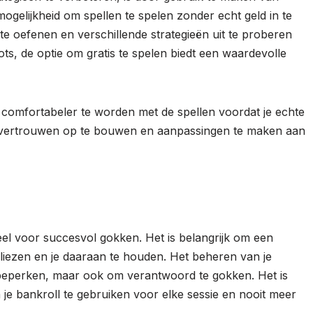
 mogelijkheid om spellen te spelen zonder echt geld in te
n te oefenen en verschillende strategieën uit te proberen
lots, de optie om gratis te spelen biedt een waardevolle
m comfortabeler te worden met de spellen voordat je echte
 zelfvertrouwen op te bouwen en aanpassingen te maken aan
eel voor succesvol gokken. Het is belangrijk om een
erliezen en je daaraan te houden. Het beheren van je
te beperken, maar ook om verantwoord te gokken. Het is
e bankroll te gebruiken voor elke sessie en nooit meer