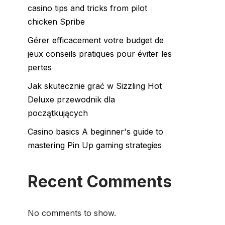
casino tips and tricks from pilot
chicken Spribe
Gérer efficacement votre budget de
jeux conseils pratiques pour éviter les
pertes
Jak skutecznie grać w Sizzling Hot
Deluxe przewodnik dla
początkujących
Casino basics A beginner's guide to
mastering Pin Up gaming strategies
Recent Comments
No comments to show.