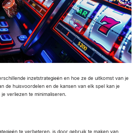
erschillende inzetstrategieën en hoe ze de uitkomst van je
n de huisvoordelen en de kansen van elk spel kan je
je verliezen te minimaliseren.
ategieën te verbeteren, is door gebruik te maken van