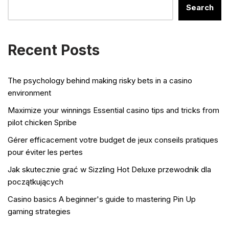
Search
Recent Posts
The psychology behind making risky bets in a casino
environment
Maximize your winnings Essential casino tips and tricks from
pilot chicken Spribe
Gérer efficacement votre budget de jeux conseils pratiques
pour éviter les pertes
Jak skutecznie grać w Sizzling Hot Deluxe przewodnik dla
początkujących
Casino basics A beginner's guide to mastering Pin Up
gaming strategies