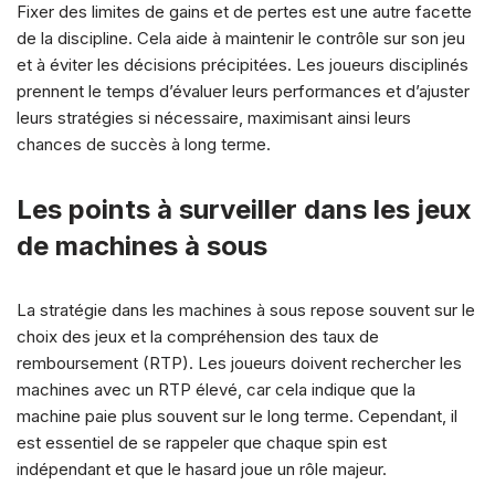
Fixer des limites de gains et de pertes est une autre facette
de la discipline. Cela aide à maintenir le contrôle sur son jeu
et à éviter les décisions précipitées. Les joueurs disciplinés
prennent le temps d’évaluer leurs performances et d’ajuster
leurs stratégies si nécessaire, maximisant ainsi leurs
chances de succès à long terme.
Les points à surveiller dans les jeux
de machines à sous
La stratégie dans les machines à sous repose souvent sur le
choix des jeux et la compréhension des taux de
remboursement (RTP). Les joueurs doivent rechercher les
machines avec un RTP élevé, car cela indique que la
machine paie plus souvent sur le long terme. Cependant, il
est essentiel de se rappeler que chaque spin est
indépendant et que le hasard joue un rôle majeur.