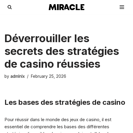
Skip
to
content
Déverrouiller les
secrets des stratégies
de casino réussies
by
admlnlx
February 25, 2026
Les bases des stratégies de casino
Pour réussir dans le monde des jeux de casino, il est
essentiel de comprendre les bases des différentes