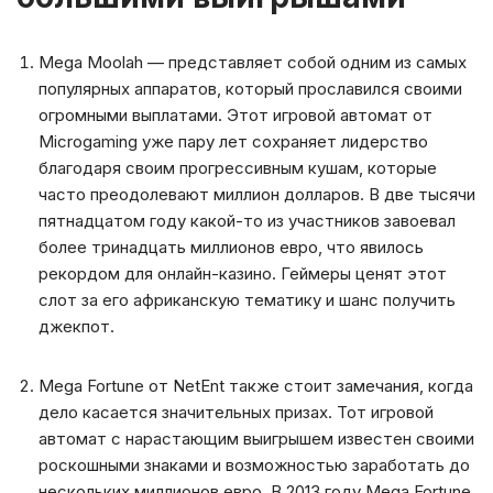
Mega Moolah — представляет собой одним из самых
популярных аппаратов, который прославился своими
огромными выплатами. Этот игровой автомат от
Microgaming уже пару лет сохраняет лидерство
благодаря своим прогрессивным кушам, которые
часто преодолевают миллион долларов. В две тысячи
пятнадцатом году какой-то из участников завоевал
более тринадцать миллионов евро, что явилось
рекордом для онлайн-казино. Геймеры ценят этот
слот за его африканскую тематику и шанс получить
джекпот.
Mega Fortune от NetEnt также стоит замечания, когда
дело касается значительных призах. Тот игровой
автомат с нарастающим выигрышем известен своими
роскошными знаками и возможностью заработать до
нескольких миллионов евро. В 2013 году Mega Fortune