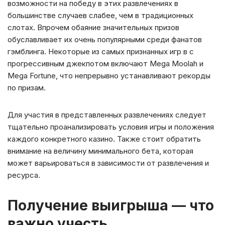
возможности на победу в этих развлечениях в
большинстве случаев слабее, чем в традиционных
слотах. Впрочем обаяние значительных призов
обуславливает их очень популярными среди фанатов
гэмблинга. Некоторые из самых признанных игр в с
прогрессивным джекпотом включают Mega Moolah и
Mega Fortune, что непрерывно устанавливают рекорды
по призам.
Для участия в представленных развлечениях следует
тщательно проанализировать условия игры и положения
каждого конкретного казино. Также стоит обратить
внимание на величину минимального бета, которая
может варьироваться в зависимости от развлечения и
ресурса.
Получение выигрыша — что
важно учесть