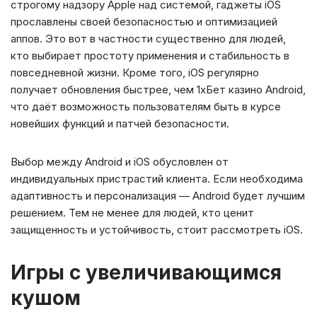
строгому надзору Apple над системой, гаджеты iOS
прославлены своей безопасностью и оптимизацией
аппов. Это вот в частности существенно для людей,
кто выбирает простоту применения и стабильность в
повседневной жизни. Кроме того, iOS регулярно
получает обновления быстрее, чем 1xБет казино Android,
что даёт возможность пользователям быть в курсе
новейших функций и патчей безопасности.
Выбор между Android и iOS обусловлен от
индивидуальных пристрастий клиента. Если необходима
адаптивность и персонализация — Android будет лучшим
решением. Тем не менее для людей, кто ценит
защищенность и устойчивость, стоит рассмотреть iOS.
Игры с увеличивающимся
кушом