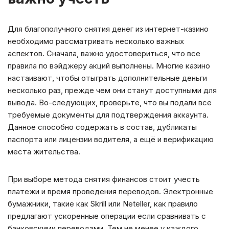
Для благополучного снятия денег из интернет-казино
необходимо рассматривать несколько важных
аспектов. Сначала, важно удостовериться, что все
правила по вэйджеру акций выполнены. Многие казино
настаивают, чтобы отыграть дополнительные деньги
несколько раз, прежде чем они станут доступными для
вывода. Во-следующих, проверьте, что вы подали все
требуемые документы для подтверждения аккаунта.
Данное способно содержать в состав, дубликаты
паспорта или лицензии водителя, а ещё и верификацию
места жительства.
При выборе метода снятия финансов стоит учесть
платежи и время проведения переводов. Электронные
бумажники, такие как Skrill или Neteller, как правило
предлагают ускоренные операции если сравнивать с
банковскими переводами. Тем не менее у каждого