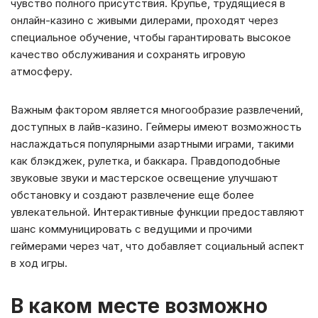
чувство полного присутствия. Крупье, трудящиеся в
онлайн-казино с живыми дилерами, проходят через
специальное обучение, чтобы гарантировать высокое
качество обслуживания и сохранять игровую
атмосферу.
Важным фактором является многообразие развлечений,
доступных в лайв-казино. Геймеры имеют возможность
наслаждаться популярными азартными играми, такими
как блэкджек, рулетка, и баккара. Правдоподобные
звуковые звуки и мастерское освещение улучшают
обстановку и создают развлечение еще более
увлекательной. Интерактивные функции предоставляют
шанс коммуницировать с ведущими и прочими
геймерами через чат, что добавляет социальный аспект
в ход игры.
В каком месте возможно