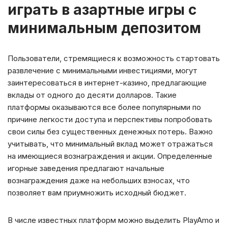
играть в азартные игры с
минимальным депозитом
Пользователи, стремящиеся к возможность стартовать
развлечение с минимальными инвестициями, могут
заинтересоваться в интернет-казино, предлагающие
вклады от одного до десяти долларов. Такие
платформы оказываются все более популярными по
причине легкости доступа и перспективы попробовать
свои силы без существенных денежных потерь. Важно
учитывать, что минимальный вклад может отражаться
на имеющиеся вознаграждения и акции. Определенные
игорные заведения предлагают начальные
вознаграждения даже на небольших взносах, что
позволяет вам приумножить исходный бюджет.
В числе известных платформ можно выделить PlayAmo и