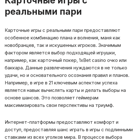
Карточные игры с
реальными пари
Карточные игры с реальными пари предоставляют
особенное комбинацию плана и волнения, маня как
новобранцев, так и искушенных игроков. Значимым
фактором является выбор подходящей игрушки,
например, как карточный покер, 1xBet casino очко или
баккара. Данные развлечения нуждаются в не только
удачи, но и основательного осознания правил и планов.
Например, в игре в 21 ключевым аспектом успеха
является навык вычислять карты и делать выборы на
основе шансов. Это позволяет геймерам
максимизировать свои перспективы на триумф.
Интернет-платформы предоставляют комфорт и
доступ, предоставляя шанс играть в игры с подлинными
ставками из всех уголков мира. В процессе выбора