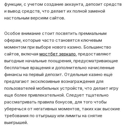
функции, с учетом создание аккаунта, депозит средств
и вывод средств, что делает их полной заменой
настольным версиям сайтов.
Особое внимание стоит посвятить премиальным
оферам, которые часто становятся ключевым
моментом при выборе нового казино. Большинство
сайтов, включая
мостбет зеркало
, предоставляют
выгодные начальные поощрения, предусматривающие
бесплатные вращения и дополнительно начисленные
финансы на первый депозит. Отдельные казино ещё
предлагают эксклюзивные вознаграждения для
пользователей мобильных устройств, что делает игру
еще более привлекательной. Следует тщательно
рассматривать правила бонусов, для того чтобы
уберечься от негативных моментов, таких как высокие
требования по отыгрышу или лимиты на снятие
выигрышей.