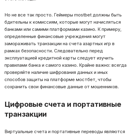
Но не все так просто. Геймеры mostbet должны быть
бдительны к комиссиям, которые могут начисляться
банками или самими платформами казино. К примеру,
определенные финансовые учреждения могут
замораживать транзакции на счета азартных игр в
рамках безопасности. Следовательно перед
эксплуатацией кредитной карты следует изучить
правилами банка и самого казино. Крайне важно: всегда
проверяйте наличие шифрования данных и иных
способов защиты на платформе мостбет, чтобы
сохранить свои финансовые данные от мошенников.
Цифровые счета и портативные
транзакции
Виртуальные счета и портативные переводы являются