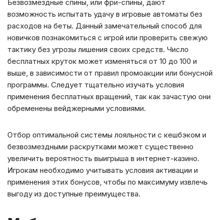
Безвозмездные спины, или фри-спины, дают
возможность испытать удачу в игровые автоматы без
расходов на беты. Данный замечательный способ для
новичков познакомиться с игрой или проверить свежую
тактику без угрозы лишения своих средств. Число
бесплатных круток может изменяться от 10 до 100 и
выше, в зависимости от правил промоакции или бонусной
программы. Следует тщательно изучать условия
применения бесплатных вращений, так как зачастую они
обременены вейджерными условиями.
Отбор оптимальной системы лояльности с кешбэком и
безвозмездными раскрутками может существенно
увеличить вероятность выигрыша в интернет-казино.
Игрокам необходимо учитывать условия активации и
применения этих бонусов, чтобы по максимуму извлечь
выгоду из доступные преимущества.