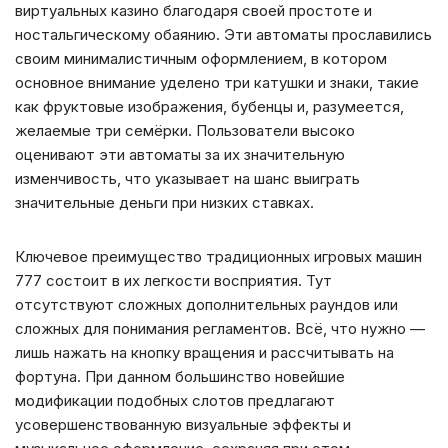
виртуальных казино благодаря своей простоте и
ностальгическому обаянию. Эти автоматы прославились
своим минималистичным оформлением, в котором
основное внимание уделено три катушки и знаки, такие
как фруктовые изображения, бубенцы и, разумеется,
желаемые три семёрки. Пользователи высоко
оценивают эти автоматы за их значительную
изменчивость, что указывает на шанс выиграть
значительные деньги при низких ставках.
Ключевое преимущество традиционных игровых машин
777 состоит в их легкости восприятия. Тут
отсутствуют сложных дополнительных раундов или
сложных для понимания регламентов. Всё, что нужно —
лишь нажать на кнопку вращения и рассчитывать на
фортуна. При данном большинство новейшие
модификации подобных слотов предлагают
усовершенствованную визуальные эффекты и