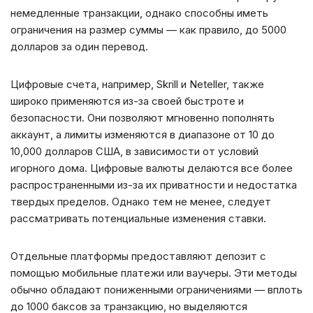
немедленные транзакции, однако способны иметь
ограничения на размер суммы — как правило, до 5000
долларов за один перевод.
Цифровые счета, например, Skrill и Neteller, также
широко применяются из-за своей быстроте и
безопасности. Они позволяют мгновенно пополнять
аккаунт, а лимиты изменяются в диапазоне от 10 до
10,000 долларов США, в зависимости от условий
игорного дома. Цифровые валюты делаются все более
распространенными из-за их приватности и недостатка
твердых пределов. Однако тем не менее, следует
рассматривать потенциальные изменения ставки.
Отдельные платформы предоставляют депозит с
помощью мобильные платежи или ваучеры. Эти методы
обычно обладают пониженными ограничениями — вплоть
до 1000 баксов за транзакцию, но выделяются