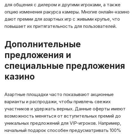
для общения с дилером и другими игроками, а также
опцию изменения ракурса камеры. Многие онлайн-казино
дают премии для азартных игр с живыми крупье, что
повышает их притягательность для пользователей.
Дополнительные
предложения и
специальные предложения
казино
Азартные площадки часто показывают акционные
варианты и распродажи, чтобы привлечь свежих
участников и удержать верных. Данные оферты имеют
возможность меняться от вступительных премий до
уникальных предложений для VIP-игроков. Например,
начальный подарок способен предусматривать 100%