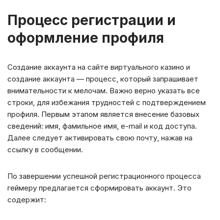
Процесс регистрации и
оформление профиля
Создание аккаунта на сайте виртуального казино и
создание аккаунта — процесс, который запрашивает
внимательности к мелочам. Важно верно указать все
строки, для избежания трудностей с подтверждением
профиля. Первым этапом является внесение базовых
сведений: имя, фамильное имя, e-mail и код доступа.
Далее следует активировать свою почту, нажав на
ссылку в сообщении.
По завершении успешной регистрационного процесса
геймеру предлагается сформировать аккаунт. Это
содержит: