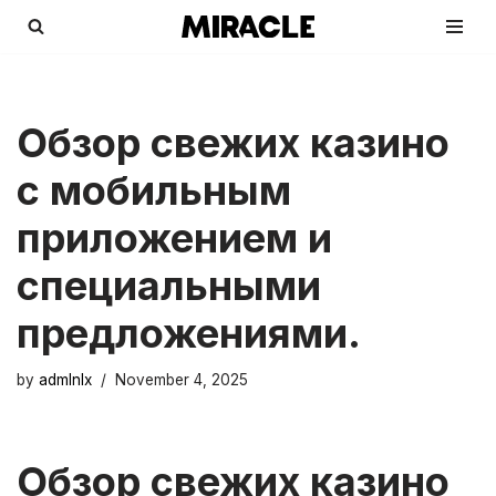
Skip
to
content
Обзор свежих казино
с мобильным
приложением и
специальными
предложениями.
by
admlnlx
November 4, 2025
Обзор свежих казино