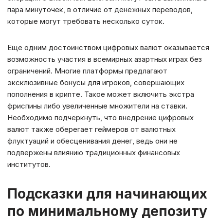
пара минуточек, в отличие от денежных переводов,
которые могут требовать несколько суток.
Еще одним достоинством цифровых валют оказывается
возможность участия в всемирных азартных играх без
ограничений. Многие платформы предлагают
эксклюзивные бонусы для игроков, совершающих
пополнения в крипте. Такое может включить экстра
фриспины либо увеличенные множители на ставки.
Необходимо подчеркнуть, что внедрение цифровых
валют также оберегает геймеров от валютных
флуктуаций и обесценивания денег, ведь они не
подвержены влиянию традиционных финансовых
институтов.
Подсказки для начинающих
по минимальному депозиту