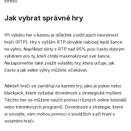
stresu.
Jak vybrat správné hry
Při výběru her v kasinu je důležité zvážit jejich návratnost
hráči (RTP). Hry s vyšším RTP obvykle nabízejí lepší šance
na výhru. Například sloty s RTP nad 95% jsou často dobrým
výběrem pro ty, kteří chtějí maximalizovat své šance.
Nezapomeňte také zvážit volatilitu hry, která určuje, jak
často a jak velké výhry můžete očekávat.
Někteří hráči se zaměřují na karetní hry, jako je poker nebo
blackjack, které vyžadují dovednosti a strategické myšlení.
Těchto her se můžete naučit pomocí různých online tutoriálů
nebo tréninkových programů. Dovednosti a strategie, které
si osvojíte, vám mohou pomoci v soutěžích a při hraní s
ostatními hráči.