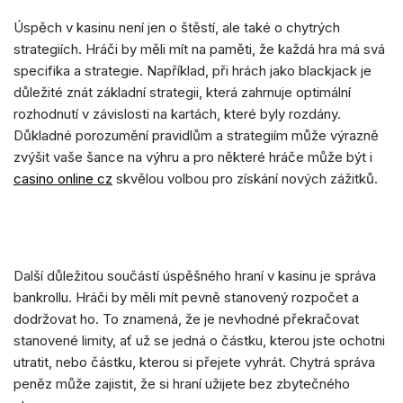
Úspěch v kasinu není jen o štěstí, ale také o chytrých
strategiích. Hráči by měli mít na paměti, že každá hra má svá
specifika a strategie. Například, při hrách jako blackjack je
důležité znát základní strategii, která zahrnuje optimální
rozhodnutí v závislosti na kartách, které byly rozdány.
Důkladné porozumění pravidlům a strategiím může výrazně
zvýšit vaše šance na výhru a pro některé hráče může být i
casino online cz
skvělou volbou pro získání nových zážitků.
Další důležitou součástí úspěšného hraní v kasinu je správa
bankrollu. Hráči by měli mít pevně stanovený rozpočet a
dodržovat ho. To znamená, že je nevhodné překračovat
stanovené limity, ať už se jedná o částku, kterou jste ochotni
utratit, nebo částku, kterou si přejete vyhrát. Chytrá správa
peněz může zajistit, že si hraní užijete bez zbytečného