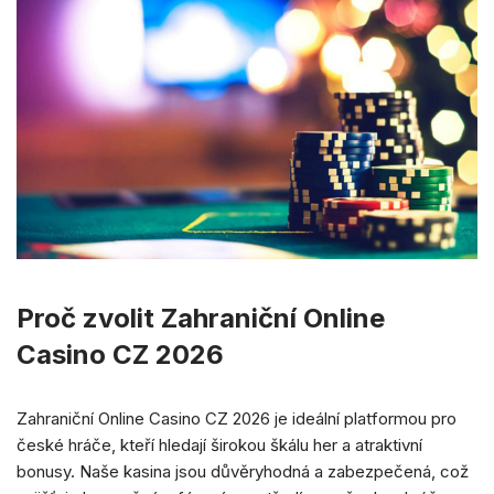
Proč zvolit Zahraniční Online
Casino CZ 2026
Zahraniční Online Casino CZ 2026 je ideální platformou pro
české hráče, kteří hledají širokou škálu her a atraktivní
bonusy. Naše kasina jsou důvěryhodná a zabezpečená, což