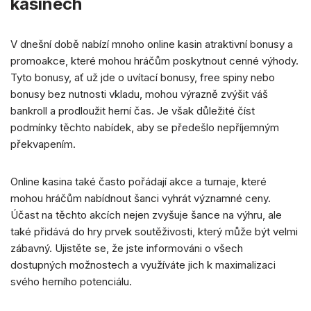
kasinech
V dnešní době nabízí mnoho online kasin atraktivní bonusy a
promoakce, které mohou hráčům poskytnout cenné výhody.
Tyto bonusy, ať už jde o uvítací bonusy, free spiny nebo
bonusy bez nutnosti vkladu, mohou výrazně zvýšit váš
bankroll a prodloužit herní čas. Je však důležité číst
podmínky těchto nabídek, aby se předešlo nepříjemným
překvapením.
Online kasina také často pořádají akce a turnaje, které
mohou hráčům nabídnout šanci vyhrát významné ceny.
Účast na těchto akcích nejen zvyšuje šance na výhru, ale
také přidává do hry prvek soutěživosti, který může být velmi
zábavný. Ujistěte se, že jste informováni o všech
dostupných možnostech a využíváte jich k maximalizaci
svého herního potenciálu.