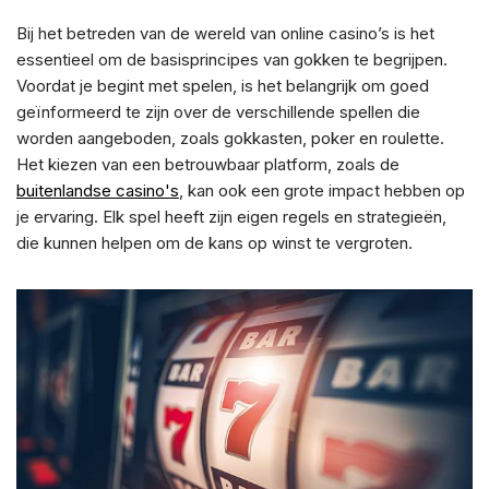
Bij het betreden van de wereld van online casino’s is het
essentieel om de basisprincipes van gokken te begrijpen.
Voordat je begint met spelen, is het belangrijk om goed
geïnformeerd te zijn over de verschillende spellen die
worden aangeboden, zoals gokkasten, poker en roulette.
Het kiezen van een betrouwbaar platform, zoals de
buitenlandse casino's
, kan ook een grote impact hebben op
je ervaring. Elk spel heeft zijn eigen regels en strategieën,
die kunnen helpen om de kans op winst te vergroten.