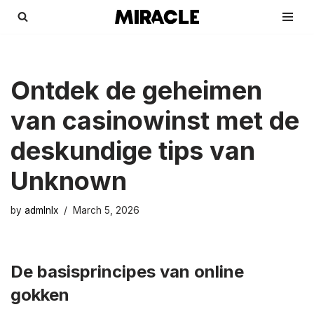
Skip
to
content
Ontdek de geheimen
van casinowinst met de
deskundige tips van
Unknown
by
admlnlx
March 5, 2026
De basisprincipes van online
gokken