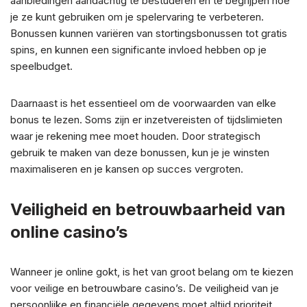
aanbiedingen aandachtig te bestuderen en te begrijpen hoe
je ze kunt gebruiken om je spelervaring te verbeteren.
Bonussen kunnen variëren van stortingsbonussen tot gratis
spins, en kunnen een significante invloed hebben op je
speelbudget.
Daarnaast is het essentieel om de voorwaarden van elke
bonus te lezen. Soms zijn er inzetvereisten of tijdslimieten
waar je rekening mee moet houden. Door strategisch
gebruik te maken van deze bonussen, kun je je winsten
maximaliseren en je kansen op succes vergroten.
Veiligheid en betrouwbaarheid van
online casino’s
Wanneer je online gokt, is het van groot belang om te kiezen
voor veilige en betrouwbare casino’s. De veiligheid van je
persoonlijke en financiële gegevens moet altijd prioriteit