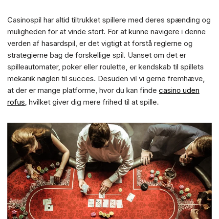
Casinospil har altid tiltrukket spillere med deres spænding og
muligheden for at vinde stort. For at kunne navigere i denne
verden af hasardspil, er det vigtigt at forstå reglerne og
strategierne bag de forskellige spil. Uanset om det er
spilleautomater, poker eller roulette, er kendskab til spillets
mekanik nøglen til succes. Desuden vil vi gerne fremhæve,
at der er mange platforme, hvor du kan finde
casino uden
rofus
, hvilket giver dig mere frihed til at spille.