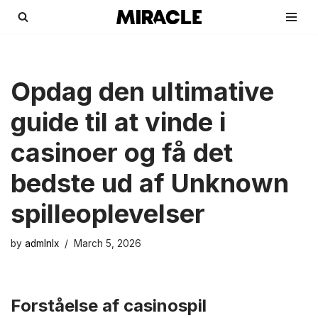
Skip
to
content
Opdag den ultimative
guide til at vinde i
casinoer og få det
bedste ud af Unknown
spilleoplevelser
by
admlnlx
March 5, 2026
Forståelse af casinospil