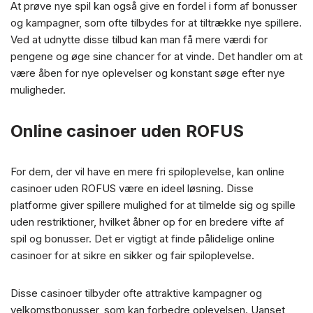
At prøve nye spil kan også give en fordel i form af bonusser
og kampagner, som ofte tilbydes for at tiltrække nye spillere.
Ved at udnytte disse tilbud kan man få mere værdi for
pengene og øge sine chancer for at vinde. Det handler om at
være åben for nye oplevelser og konstant søge efter nye
muligheder.
Online casinoer uden ROFUS
For dem, der vil have en mere fri spiloplevelse, kan online
casinoer uden ROFUS være en ideel løsning. Disse
platforme giver spillere mulighed for at tilmelde sig og spille
uden restriktioner, hvilket åbner op for en bredere vifte af
spil og bonusser. Det er vigtigt at finde pålidelige online
casinoer for at sikre en sikker og fair spiloplevelse.
Disse casinoer tilbyder ofte attraktive kampagner og
velkomstbonusser, som kan forbedre oplevelsen. Uanset