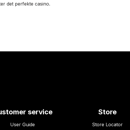
fter det perfekte casino.
ustomer service
Store
User Guide
Store Locator