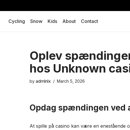
Skip
Cycling
Snow
Kids
About
Contact
to
content
Oplev spændingen 
hos Unknown casi
by
admlnlx
March 5, 2026
Opdag spændingen ved at
At spille på casino kan være en enestående o