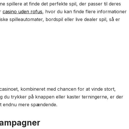
e spillere at finde det perfekte spil, der passer til deres
er
casino uden rofus
, hvor du kan finde flere informationer
ke spilleautomater, bordspil eller live dealer spil, så er
 casinoet, kombineret med chancen for at vinde stort,
 du trykker på knappen eller kaster terningerne, er der
llet endnu mere spændende.
kampagner