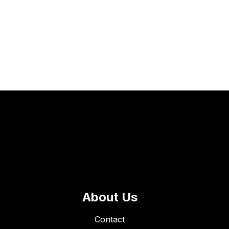
About Us
Contact