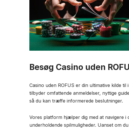
Besøg Casino uden ROFUS
Casino uden ROFUS er din ultimative kilde til
tilbyder omfattende anmeldelser, nyttige gui
så du kan træffe informerede beslutninger.
Vores platform hjælper dig med at navigere i 
underholdende spilmuligheder. Uanset om du e