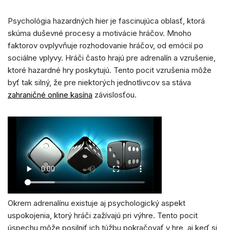
Psychológia hazardných hier je fascinujúca oblasť, ktorá
skúma duševné procesy a motivácie hráčov. Mnoho
faktorov ovplyvňuje rozhodovanie hráčov, od emócií po
sociálne vplyvy. Hráči často hrajú pre adrenalín a vzrušenie,
ktoré hazardné hry poskytujú. Tento pocit vzrušenia môže
byť tak silný, že pre niektorých jednotlivcov sa stáva
zahraničné online kasína
závislosťou.
Okrem adrenalínu existuje aj psychologický aspekt
uspokojenia, ktorý hráči zažívajú pri výhre. Tento pocit
úspechu môže posilniť ich túžbu pokračovať v hre, aj keď si