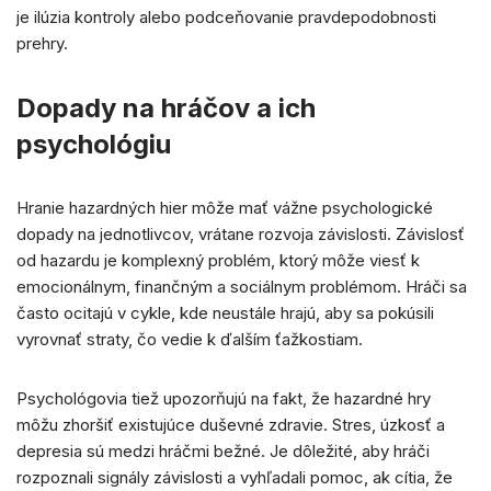
je ilúzia kontroly alebo podceňovanie pravdepodobnosti
prehry.
Dopady na hráčov a ich
psychológiu
Hranie hazardných hier môže mať vážne psychologické
dopady na jednotlivcov, vrátane rozvoja závislosti. Závislosť
od hazardu je komplexný problém, ktorý môže viesť k
emocionálnym, finančným a sociálnym problémom. Hráči sa
často ocitajú v cykle, kde neustále hrajú, aby sa pokúsili
vyrovnať straty, čo vedie k ďalším ťažkostiam.
Psychológovia tiež upozorňujú na fakt, že hazardné hry
môžu zhoršiť existujúce duševné zdravie. Stres, úzkosť a
depresia sú medzi hráčmi bežné. Je dôležité, aby hráči
rozpoznali signály závislosti a vyhľadali pomoc, ak cítia, že