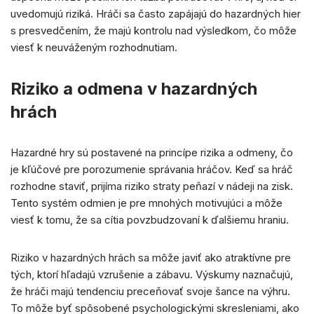
uvedomujú riziká. Hráči sa často zapájajú do hazardných hier
s presvedčením, že majú kontrolu nad výsledkom, čo môže
viesť k neuváženým rozhodnutiam.
Riziko a odmena v hazardných
hrách
Hazardné hry sú postavené na princípe rizika a odmeny, čo
je kľúčové pre porozumenie správania hráčov. Keď sa hráč
rozhodne staviť, prijíma riziko straty peňazí v nádeji na zisk.
Tento systém odmien je pre mnohých motivujúci a môže
viesť k tomu, že sa cítia povzbudzovaní k ďalšiemu hraniu.
Riziko v hazardných hrách sa môže javiť ako atraktívne pre
tých, ktorí hľadajú vzrušenie a zábavu. Výskumy naznačujú,
že hráči majú tendenciu preceňovať svoje šance na výhru.
To môže byť spôsobené psychologickými skresleniami, ako