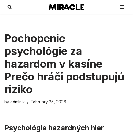
Skip
to
content
Pochopenie
psychológie za
hazardom v kasíne
Prečo hráči podstupujú
riziko
by
admlnlx
February 25, 2026
Psychológia hazardných hier