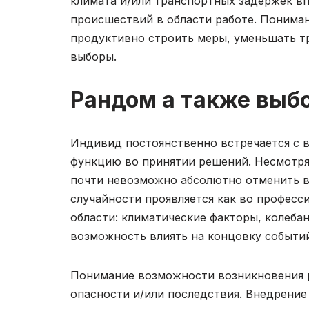
климата и/или транспортных задержек вп
происшествий в области работе. Пониман
продуктивно строить меры, уменьшать т
выборы.
Рандом а также выб
Индивид постоянственно встречается с 
функцию во принятии решений. Несмотря 
почти невозможно абсолютно отменить в
случайности проявляется как во професс
области: климатические факторы, колеба
возможность влиять на концовку событий
Понимание возможности возникновения р
опасности и/или последствия. Внедрени