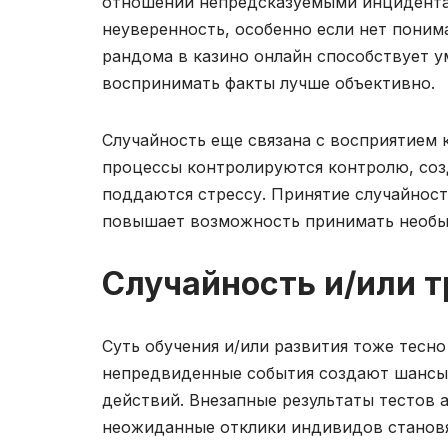
отношении непредсказуемыми инцидента
неуверенность, особенно если нет поним
рандома в казино онлайн способствует у
воспринимать факты лучше объективно.
Случайность еще связана с восприятием
процессы контролируются контролю, со
поддаются стрессу. Принятие случайност
повышает возможность принимать необы
Случайность и/или т
Суть обучения и/или развития тоже тесно
непредвиденные события создают шансы 
действий. Внезапные результаты тестов 
неожиданные отклики индивидов становя