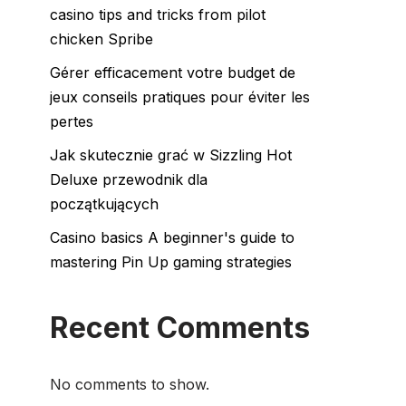
casino tips and tricks from pilot
chicken Spribe
Gérer efficacement votre budget de
jeux conseils pratiques pour éviter les
pertes
Jak skutecznie grać w Sizzling Hot
Deluxe przewodnik dla
początkujących
Casino basics A beginner's guide to
mastering Pin Up gaming strategies
Recent Comments
No comments to show.