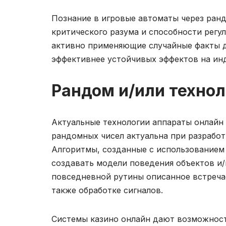
Познание в игровые автоматы через ранд
критического разума и способности регу
активно применяющие случайные факты д
эффективнее устойчивых эффектов на ин
Рандом и/или техно
Актуальные технологии аппараты онлайн 
рандомных чисел актуальна при разработ
Алгоритмы, созданные с использованием
создавать модели поведения объектов и
повседневной рутины описанное встреча
также обработке сигналов.
Системы казино онлайн дают возможност