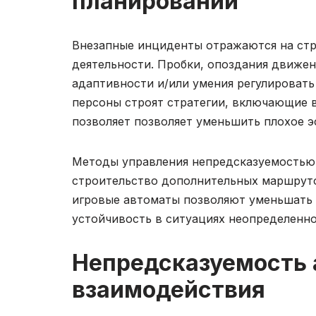
планировании
Внезапные инциденты отражаются на стр
деятельности. Пробки, опоздания движен
адаптивности и/или умения регулировать 
персоны строят стратегии, включающие 
позволяет позволяет уменьшить плохое э
Методы управления непредсказуемостью 
строительство дополнительных маршруто
игровые автоматы позволяют уменьшать 
устойчивость в ситуациях неопределенно
Непредсказуемость 
взаимодействия