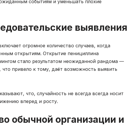
еожиданным событиям и уменьшать плохие
ледовательские выявления
ключает огромное количество случаев, когда
енным открытиям. Открытие пенициллина
ингом стало результатом неожиданной рандома —
, что привело к тому, даёт возможность выявить
азывают, что, случайность не всегда всегда носит
ижению вперед и росту.
во обычной организации и