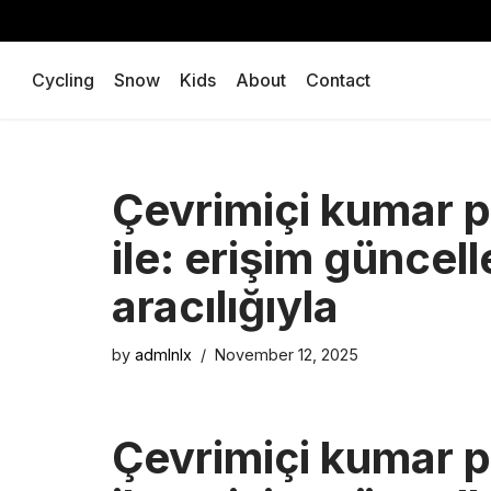
Skip
Cycling
Snow
Kids
About
Contact
to
content
Çevrimiçi kumar pl
ile: erişim güncel
aracılığıyla
by
admlnlx
November 12, 2025
Çevrimiçi kumar pl