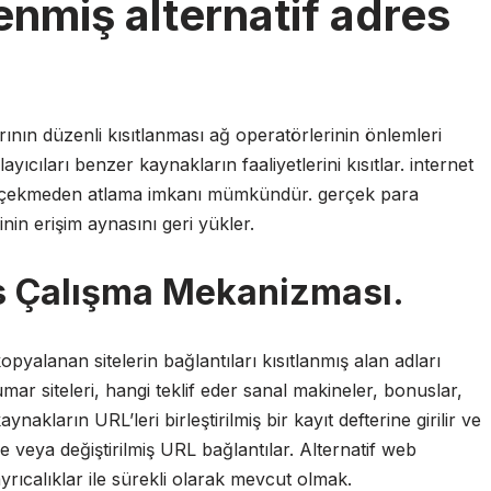
lenmiş alternatif adres
ının düzenli kısıtlanması ağ operatörlerinin önlemleri
ıcıları benzer kaynakların faaliyetlerini kısıtlar. internet
k çekmeden atlama imkanı mümkündür. gerçek para
in erişim aynasını geri yükler.
s Çalışma Mekanizması.
pyalanan sitelerin bağlantıları kısıtlanmış alan adları
mar siteleri, hangi teklif eder sanal makineler, bonuslar,
akların URL’leri birleştirilmiş bir kayıt defterine girilir ve
 veya değiştirilmiş URL bağlantılar. Alternatif web
yrıcalıklar ile sürekli olarak mevcut olmak.