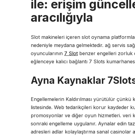
ile: erişim güncel
aracılığıyla
Slot makineleri içeren slot oynama platformlar
nedeniyle meydana gelmektedir. ağ servis sağlay
oyuncularının
7 Slot
benzer engelleri zorlu
eğlenceye kalıcı bağlantı 7 Slots kumarhanesin
Ayna Kaynaklar 7Slot
Engellemelerin Kaldırılması yürütülür çünkü ko
listesinde. Web tedarikçileri korur kaydeder ku
promosyonlar ve diğer oyun hizmetleri. veri kayn
sonraki engelleme uygulanır. Aynalar edin taze
adresleri adlar kolaylaştırma sanal casinolar a