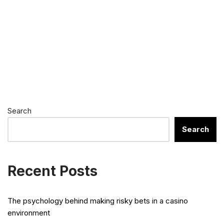
Search
Search
Recent Posts
The psychology behind making risky bets in a casino
environment