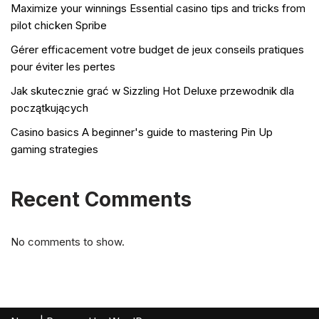
Maximize your winnings Essential casino tips and tricks from
pilot chicken Spribe
Gérer efficacement votre budget de jeux conseils pratiques
pour éviter les pertes
Jak skutecznie grać w Sizzling Hot Deluxe przewodnik dla
początkujących
Casino basics A beginner's guide to mastering Pin Up
gaming strategies
Recent Comments
No comments to show.