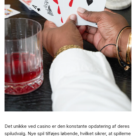
Det unikke ved casino er den konstante opdatering af deres
spiludvalg. Nye spil tilføjes løbende, hvilket sikrer, at spillerne