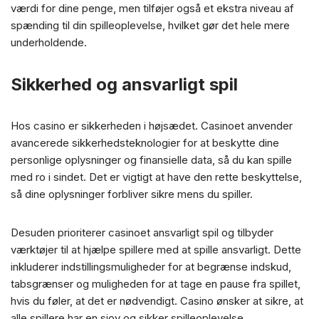
værdi for dine penge, men tilføjer også et ekstra niveau af
spænding til din spilleoplevelse, hvilket gør det hele mere
underholdende.
Sikkerhed og ansvarligt spil
Hos casino er sikkerheden i højsædet. Casinoet anvender
avancerede sikkerhedsteknologier for at beskytte dine
personlige oplysninger og finansielle data, så du kan spille
med ro i sindet. Det er vigtigt at have den rette beskyttelse,
så dine oplysninger forbliver sikre mens du spiller.
Desuden prioriterer casinoet ansvarligt spil og tilbyder
værktøjer til at hjælpe spillere med at spille ansvarligt. Dette
inkluderer indstillingsmuligheder for at begrænse indskud,
tabsgrænser og muligheden for at tage en pause fra spillet,
hvis du føler, at det er nødvendigt. Casino ønsker at sikre, at
alle spillere har en sjov og sikker spilleoplevelse.