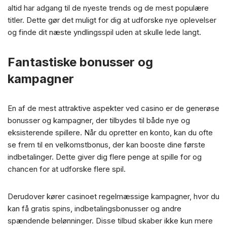
altid har adgang til de nyeste trends og de mest populære
titler. Dette gør det muligt for dig at udforske nye oplevelser
og finde dit næste yndlingsspil uden at skulle lede langt.
Fantastiske bonusser og
kampagner
En af de mest attraktive aspekter ved casino er de generøse
bonusser og kampagner, der tilbydes til både nye og
eksisterende spillere. Når du opretter en konto, kan du ofte
se frem til en velkomstbonus, der kan booste dine første
indbetalinger. Dette giver dig flere penge at spille for og
chancen for at udforske flere spil.
Derudover kører casinoet regelmæssige kampagner, hvor du
kan få gratis spins, indbetalingsbonusser og andre
spændende belønninger. Disse tilbud skaber ikke kun mere