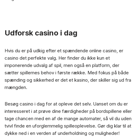
Udforsk casino i dag
Hvis du er på udkig efter et spændende online casino, er
casino det perfekte valg. Her finder du ikke kun et
imponerende udvalg af spil, men også en platform, der
sætter spillernes behov i første række. Med fokus på både
spænding og sikkerhed er det et kasino, der skiller sig ud fra
mængden.
Besøg casino i dag for at opleve det selv. Uanset om du er
interesseret i at prøve dine færdigheder på bordspillene eller
tage chancen med en af de mange automater, så vil du uden
tvivl finde en uforglemmelig spilleoplevelse. Gør dig klar til at
dykke ned i en verden af underholdning og muligheder!