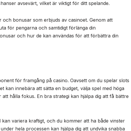
nser avsevärt, vilket är viktigt för ditt spelande.
njer och bonusar som erbjuds av casinoet. Genom att
uta för pengarna och samtidigt förlänga din
 bonusar och hur de kan användas för att förbättra din
ponent för framgång på casino. Oavsett om du spelar slots
 Det kan innebära att sätta en budget, välja spel med höga
 att hålla fokus. En bra strategi kan hjälpa dig att få bättre
l kan variera kraftigt, och du kommer att ha både vinster
kt under hela processen kan hjälpa dig att undvika snabba