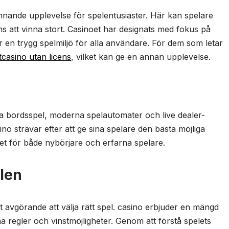
nnande upplevelse för spelentusiaster. Här kan spelare
s att vinna stort. Casinoet har designats med fokus på
 en trygg spelmiljö för alla användare. För dem som letar
tcasino utan licens
, vilket kan ge en annan upplevelse.
ska bordsspel, moderna spelautomater och live dealer-
sino strävar efter att ge sina spelare den bästa möjliga
alet för både nybörjare och erfarna spelare.
elen
t avgörande att välja rätt spel. casino erbjuder en mängd
gna regler och vinstmöjligheter. Genom att förstå spelets