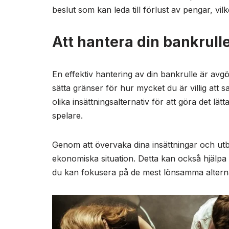
beslut som kan leda till förlust av pengar, vilk
Att hantera din bankrull
En effektiv hantering av din bankrulle är avg
sätta gränser för hur mycket du är villig att sa
olika insättningsalternativ för att göra det lät
spelare.
Genom att övervaka dina insättningar och utbe
ekonomiska situation. Detta kan också hjälpa ti
du kan fokusera på de mest lönsamma alterna