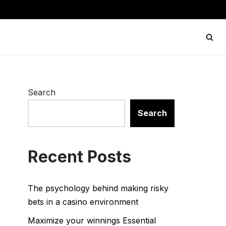
Search
Search
Recent Posts
The psychology behind making risky
bets in a casino environment
Maximize your winnings Essential