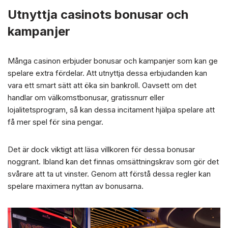
Utnyttja casinots bonusar och
kampanjer
Många casinon erbjuder bonusar och kampanjer som kan ge
spelare extra fördelar. Att utnyttja dessa erbjudanden kan
vara ett smart sätt att öka sin bankroll. Oavsett om det
handlar om välkomstbonusar, gratissnurr eller
lojalitetsprogram, så kan dessa incitament hjälpa spelare att
få mer spel för sina pengar.
Det är dock viktigt att läsa villkoren för dessa bonusar
noggrant. Ibland kan det finnas omsättningskrav som gör det
svårare att ta ut vinster. Genom att förstå dessa regler kan
spelare maximera nyttan av bonusarna.