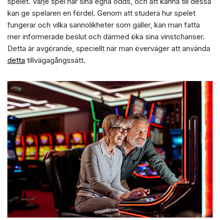
spelet. Varje spel har sina egna odds, och att känna till dessa
kan ge spelaren en fördel. Genom att studera hur spelet
fungerar och vilka sannolikheter som gäller, kan man fatta
mer informerade beslut och därmed öka sina vinstchanser.
Detta är avgörande, speciellt när man överväger att använda
detta
tillvägagångssätt.