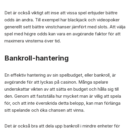
Det är också viktigt att inse att vissa spel erbjuder bättre
odds än andra. Till exempel har blackjack och videopoker
generellt sett bättre vinstchanser jämfört med slots. Att välja
spel med högre odds kan vara en avgörande faktor för att
maximera vinsterna över tid.
Bankroll-hantering
En effektiv hantering av sin spelbudget, eller bankroll, är
avgörande för att lyckas på casinon. Många spelare
underskattar vikten av att sätta en budget och hålla sig till
den. Genom att fastställa hur mycket man är villig att spela
för, och att inte överskrida detta belopp, kan man förlänga
sitt spelande och öka chansen att vinna.
Det är också bra att dela upp bankroll i mindre enheter för