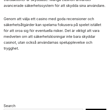
avancerade säkerhetssystem för att skydda sina användare.
Genom att välja ett casino med goda recensioner och
säkerhetsåtgärder kan spelarna fokusera på spelet istället
för att oroa sig för eventuella risker. Det är viktigt att vara
medveten om att säkerhetslösningar inte bara skyddar
casinot, utan också användarnas spelupplevelse och
trygghet.
Search