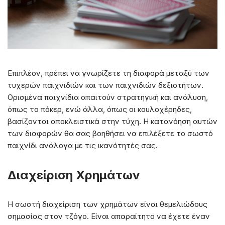
Επιπλέον, πρέπει να γνωρίζετε τη διαφορά μεταξύ των
τυχερών παιχνιδιών και των παιχνιδιών δεξιοτήτων.
Ορισμένα παιχνίδια απαιτούν στρατηγική και ανάλυση,
όπως το πόκερ, ενώ άλλα, όπως οι κουλοχέρηδες,
βασίζονται αποκλειστικά στην τύχη. Η κατανόηση αυτών
των διαφορών θα σας βοηθήσει να επιλέξετε το σωστό
παιχνίδι ανάλογα με τις ικανότητές σας.
Διαχείριση Χρημάτων
Η σωστή διαχείριση των χρημάτων είναι θεμελιώδους
σημασίας στον τζόγο. Είναι απαραίτητο να έχετε έναν