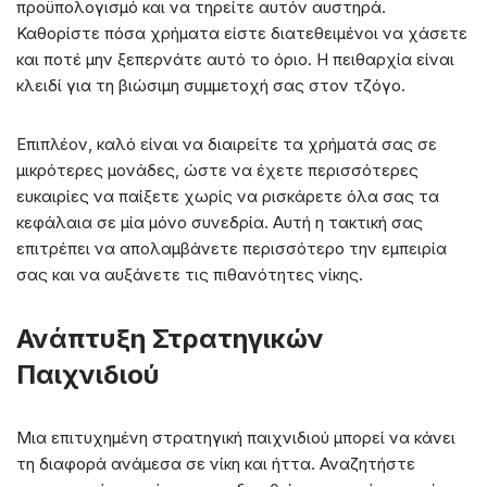
προϋπολογισμό και να τηρείτε αυτόν αυστηρά.
Καθορίστε πόσα χρήματα είστε διατεθειμένοι να χάσετε
και ποτέ μην ξεπερνάτε αυτό το όριο. Η πειθαρχία είναι
κλειδί για τη βιώσιμη συμμετοχή σας στον τζόγο.
Επιπλέον, καλό είναι να διαιρείτε τα χρήματά σας σε
μικρότερες μονάδες, ώστε να έχετε περισσότερες
ευκαιρίες να παίξετε χωρίς να ρισκάρετε όλα σας τα
κεφάλαια σε μία μόνο συνεδρία. Αυτή η τακτική σας
επιτρέπει να απολαμβάνετε περισσότερο την εμπειρία
σας και να αυξάνετε τις πιθανότητες νίκης.
Ανάπτυξη Στρατηγικών
Παιχνιδιού
Μια επιτυχημένη στρατηγική παιχνιδιού μπορεί να κάνει
τη διαφορά ανάμεσα σε νίκη και ήττα. Αναζητήστε