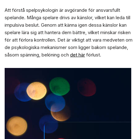
Att förstå spelpsykologin är avgörande för ansvarsfullt
spelande. Många spelare drivs av känslor, vilket kan leda till
impulsiva beslut. Genom att känna igen dessa känslor kan
spelare lära sig att hantera dem bättre, vilket minskar risken
för att förlora kontrollen. Det är viktigt att vara medveten om
de psykologiska mekanismer som ligger bakom spelande,
såsom spänning, belöning och
det här
förlust.