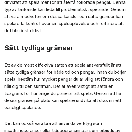
drivkraft att spela mer för att återfå förlorade pengar. Denna
typ av tänkande kan leda till problematiskt spelande. Genom
att vara medveten om dessa känslor och sätta gränser kan
spelare ta kontroll över sin spelupplevelse och förhindra att
det blir destruktivt.
Sätt tydliga gränser
Ett av de mest effektiva sätten att spela ansvarsfullt är att
sätta tydliga gränser för både tid och pengar. Innan du börjar
spela, bestäm hur mycket pengar du är villig att förlora och
håll dig till den summan. Det är även viktigt att sätta en
tidsgräns för hur länge du planerar att spela. Genom att ha
dessa gränser på plats kan spelare undvika att dras in i ett
oändligt spelande.
Det kan också vara bra att använda verktyg som
insättningsgränser eller tidsbegränsningar som erbjuds av