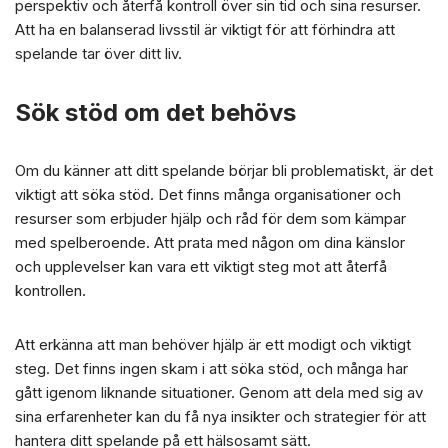
perspektiv och återfå kontroll över sin tid och sina resurser.
Att ha en balanserad livsstil är viktigt för att förhindra att
spelande tar över ditt liv.
Sök stöd om det behövs
Om du känner att ditt spelande börjar bli problematiskt, är det
viktigt att söka stöd. Det finns många organisationer och
resurser som erbjuder hjälp och råd för dem som kämpar
med spelberoende. Att prata med någon om dina känslor
och upplevelser kan vara ett viktigt steg mot att återfå
kontrollen.
Att erkänna att man behöver hjälp är ett modigt och viktigt
steg. Det finns ingen skam i att söka stöd, och många har
gått igenom liknande situationer. Genom att dela med sig av
sina erfarenheter kan du få nya insikter och strategier för att
hantera ditt spelande på ett hälsosamt sätt.