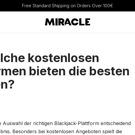
Free Standard Shipping on Orders Over 100€
lche kostenlosen
rmen bieten die besten
en?
die Auswahl der richtigen Blackjack-Plattform entscheidend
bnis. Besonders bei kostenlosen Angeboten spielt die