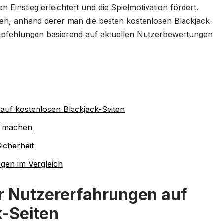
n Einstieg erleichtert und die Spielmotivation fördert.
terien, anhand derer man die besten kostenlosen Blackjack-
Empfehlungen basierend auf aktuellen Nutzerbewertungen
 auf kostenlosen Blackjack-Seiten
er machen
icherheit
en im Vergleich
ür Nutzererfahrungen auf
k-Seiten