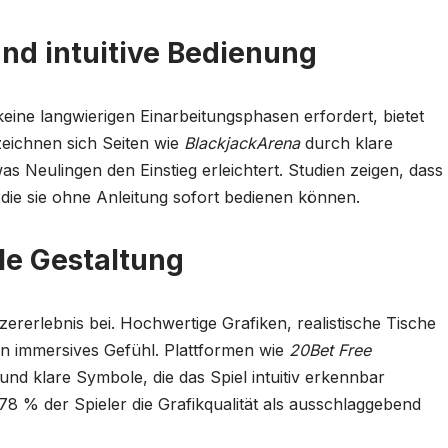
nd intuitive Bedienung
d keine langwierigen Einarbeitungsphasen erfordert, bietet
zeichnen sich Seiten wie
BlackjackArena
durch klare
s Neulingen den Einstieg erleichtert. Studien zeigen, dass
die sie ohne Anleitung sofort bedienen können.
lle Gestaltung
tzererlebnis bei. Hochwertige Grafiken, realistische Tische
n immersives Gefühl. Plattformen wie
20Bet Free
nd klare Symbole, die das Spiel intuitiv erkennbar
 % der Spieler die Grafikqualität als ausschlaggebend