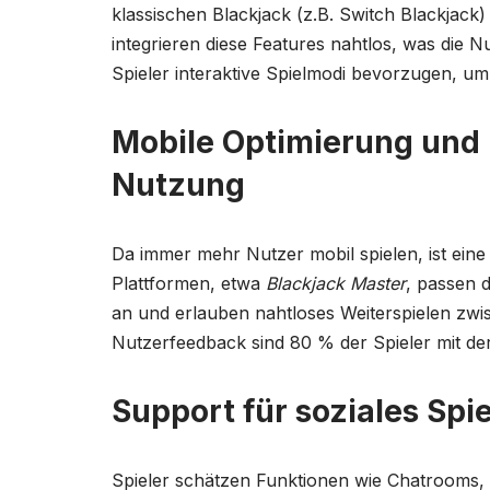
klassischen Blackjack (z.B. Switch Blackjack
integrieren diese Features nahtlos, was die N
Spieler interaktive Spielmodi bevorzugen, u
Mobile Optimierung und 
Nutzung
Da immer mehr Nutzer mobil spielen, ist eine 
Plattformen, etwa
Blackjack Master
, passen 
an und erlauben nahtloses Weiterspielen zw
Nutzerfeedback sind 80 % der Spieler mit der
Support für soziales Sp
Spieler schätzen Funktionen wie Chatrooms, 