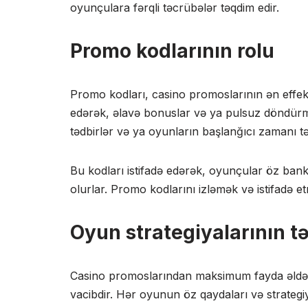
oyunçulara fərqli təcrübələr təqdim edir.
Promo kodlarının rolu
Promo kodları, casino promoslarının ən effekt
edərək, əlavə bonuslar və ya pulsuz döndürmə
tədbirlər və ya oyunların başlanğıcı zamanı tə
Bu kodları istifadə edərək, oyunçular öz ban
olurlar. Promo kodlarını izləmək və istifadə et
Oyun strategiyalarının tə
Casino promoslarından maksimum fayda əldə 
vacibdir. Hər oyunun öz qaydaları və strategi