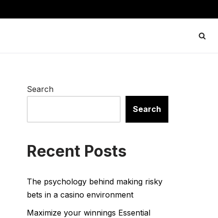
Search
Search
Recent Posts
The psychology behind making risky
bets in a casino environment
Maximize your winnings Essential