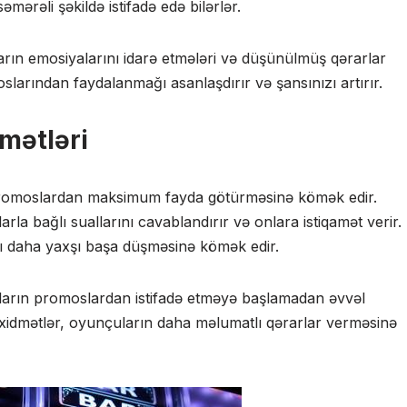
əmərəli şəkildə istifadə edə bilərlər.
arın emosiyalarını idarə etmələri və düşünülmüş qərarlar
larından faydalanmağı asanlaşdırır və şansınızı artırır.
dmətləri
 promoslardan maksimum fayda götürməsinə kömək edir.
rla bağlı suallarını cavablandırır və onlara istiqamət verir.
nı daha yaxşı başa düşməsinə kömək edir.
uların promoslardan istifadə etməyə başlamadan əvvəl
 xidmətlər, oyunçuların daha məlumatlı qərarlar verməsinə