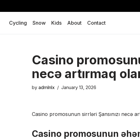
Skip
Cycling
Snow
Kids
About
Contact
to
content
Casino promosunun
necə artırmaq ola
by
admlnlx
January 13, 2026
Casino promosunun sirrləri Şansınızı necə ar
Casino promosunun əhə