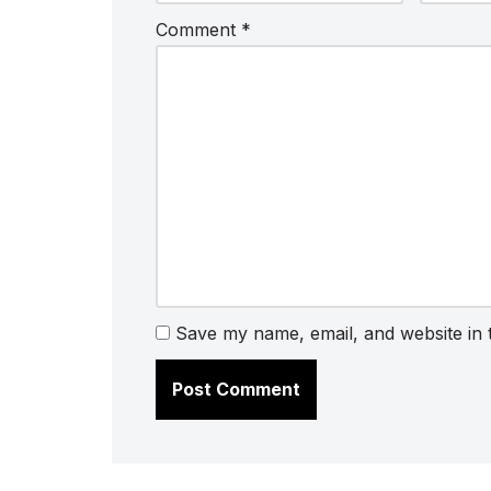
Comment
*
Save my name, email, and website in 