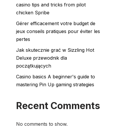
casino tips and tricks from pilot
chicken Spribe
Gérer efficacement votre budget de
jeux conseils pratiques pour éviter les
pertes
Jak skutecznie grać w Sizzling Hot
Deluxe przewodnik dla
początkujących
Casino basics A beginner's guide to
mastering Pin Up gaming strategies
Recent Comments
No comments to show.