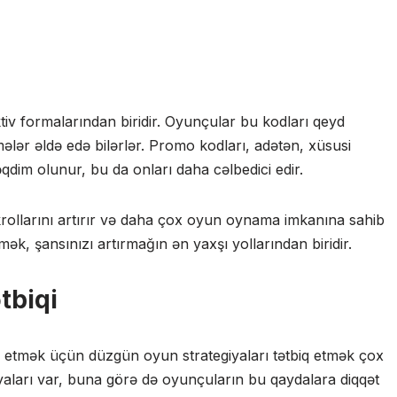
iv formalarından biridir. Oyunçular bu kodları qeyd
lər əldə edə bilərlər. Promo kodları, adətən, xüsusi
qdim olunur, bu da onları daha cəlbedici edir.
krollarını artırır və daha çox oyun oynama imkanına sahib
mək, şansınızı artırmağın ən yaxşı yollarından biridir.
tbiqi
etmək üçün düzgün oyun strategiyaları tətbiq etmək çox
yaları var, buna görə də oyunçuların bu qaydalara diqqət