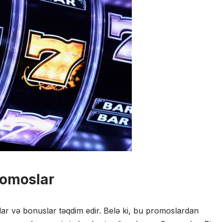
romoslar
lar və bonuslar təqdim edir. Belə ki, bu promoslardan