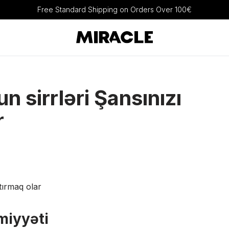
Free Standard Shipping on Orders Over 100€
 sirrləri Şansınızı
r
tırmaq olar
miyyəti