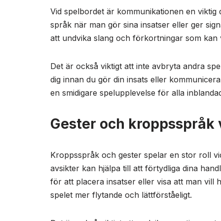
Vid spelbordet är kommunikationen en viktig del
språk när man gör sina insatser eller ger signa
att undvika slang och förkortningar som kan 
Det är också viktigt att inte avbryta andra spel
dig innan du gör din insats eller kommunicerar
en smidigare spelupplevelse för alla inblanda
Gester och kroppsspråk 
Kroppsspråk och gester spelar en stor roll vid
avsikter kan hjälpa till att förtydliga dina ha
för att placera insatser eller visa att man vi
spelet mer flytande och lättförståeligt.