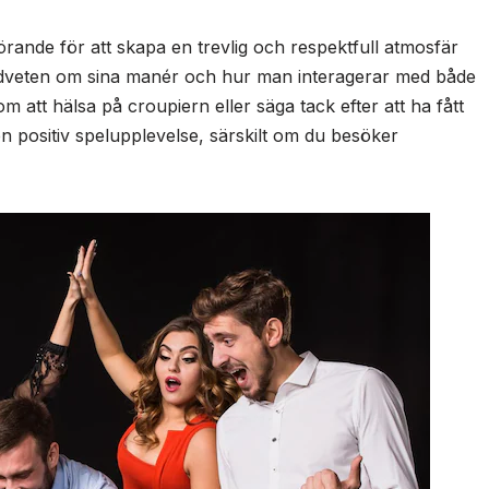
örande för att skapa en trevlig och respektfull atmosfär
a medveten om sina manér och hur man interagerar med både
 att hälsa på croupiern eller säga tack efter att ha fått
 en positiv spelupplevelse, särskilt om du besöker