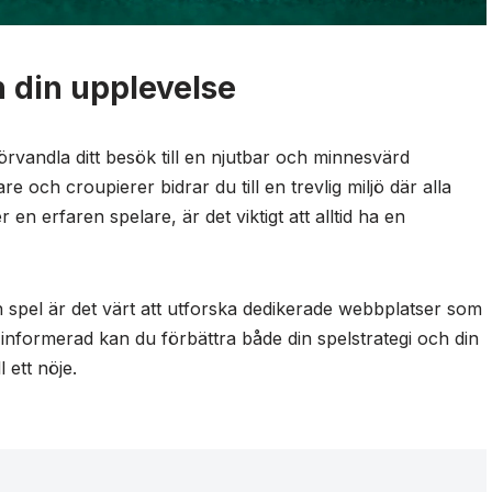
 din upplevelse
 förvandla ditt besök till en njutbar och minnesvärd
 och croupierer bidrar du till en trevlig miljö där alla
 en erfaren spelare, är det viktigt att alltid ha en
h spel är det värt att utforska dedikerade webbplatser som
 informerad kan du förbättra både din spelstrategi och din
l ett nöje.