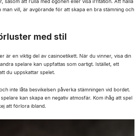
, såsom att rulla med ögonen eller visa irritation. Att hålla
om man vill, är avgörande för att skapa en bra stämning och
örluster med stil
 är en viktig del av casinoetikett. När du vinner, visa din
a andra spelare kan uppfattas som oartigt. Istället, ett
 att du uppskattar spelet.
ans och inte låta besvikelsen påverka stämningen vid bordet.
a spelare kan skapa en negativ atmosfär. Kom ihåg att spel
j att förlora ibland.