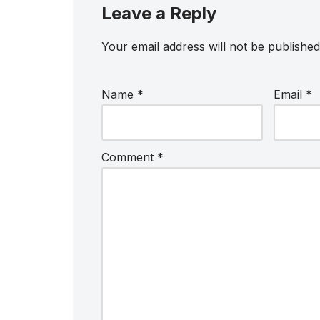
Leave a Reply
Your email address will not be published
Name
*
Email
*
Comment
*