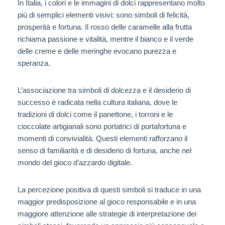
In Italia, i colori e le immagini di dolci rappresentano molto
più di semplici elementi visivi: sono simboli di felicità,
prosperità e fortuna. Il rosso delle caramelle alla frutta
richiama passione e vitalità, mentre il bianco e il verde
delle creme e delle meringhe evocano purezza e
speranza.
L’associazione tra simboli di dolcezza e il desiderio di
successo è radicata nella cultura italiana, dove le
tradizioni di dolci come il panettone, i torroni e le
cioccolate artigianali sono portatrici di portafortuna e
momenti di convivialità. Questi elementi rafforzano il
senso di familiarità e di desiderio di fortuna, anche nel
mondo del gioco d’azzardo digitale.
La percezione positiva di questi simboli si traduce in una
maggior predisposizione al gioco responsabile e in una
maggiore attenzione alle strategie di interpretazione dei