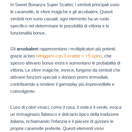
In Sweet Bonanza Super Scatter, i simboli principali sono
le caramelle, le sfere magiche e gli arcobaleni. Questi
simboli non sono casuali: ogni elemento ha un ruolo
specifico nel determinare le possibilità di vittoria e le
funzionalità bonus.
Gli
arcobaleni
rappresentano i moltiplicatori più potenti,
grazie ai loro
retriggers con 3 scatter = +5 spins
, che
spesso attivano bonus extra e aumentano le probabilità di
vittoria. Le
sfere magiche
, invece, fungono da simboli che
attivano funzioni speciali o donano premi immediati,
contribuendo a rendere il gameplay più imprevedibile e
coinvolgente.
L’uso di colori vivaci, come il rosa, il viola e il verde, evoca
un immaginario fiabesco e dolciario tipico della tradizione
italiana, richiamando l’infanzia e il piacere di gustare le
proprie caramelle preferite. Questi elementi visivi