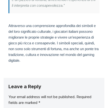
li interpreta con consapevolezza.”
Attraverso una comprensione approfondita dei simboli e
del loro significato culturale, i giocatori italiani possono
migliorare le proprie strategie e vivere un’esperienza di
gioco più ricca e consapevole. I simboli speciali, quindi,
non sono solo strumenti di fortuna, ma anche un ponte tra
tradizione, cultura e innovazione nel mondo del gaming
digitale.
Leave a Reply
Your email address will not be published.
Required
fields are marked
*