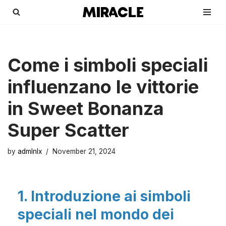
Skip
to
content
Come i simboli speciali
influenzano le vittorie
in Sweet Bonanza
Super Scatter
by
admlnlx
November 21, 2024
1. Introduzione ai simboli
speciali nel mondo dei