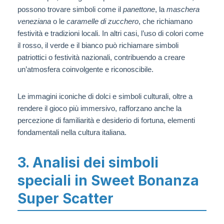
possono trovare simboli come il
panettone
, la
maschera
veneziana
o le
caramelle di zucchero
, che richiamano
festività e tradizioni locali. In altri casi, l’uso di colori come
il rosso, il verde e il bianco può richiamare simboli
patriottici o festività nazionali, contribuendo a creare
un’atmosfera coinvolgente e riconoscibile.
Le immagini iconiche di dolci e simboli culturali, oltre a
rendere il gioco più immersivo, rafforzano anche la
percezione di familiarità e desiderio di fortuna, elementi
fondamentali nella cultura italiana.
3. Analisi dei simboli
speciali in Sweet Bonanza
Super Scatter