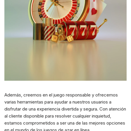
Además, creemos en el juego responsable y ofrecemos
varias herramientas para ayudar a nuestros usuarios a
disfrutar de una experiencia divertida y segura. Con atención
al cliente disponible para resolver cualquier inquietud,
estamos comprometidos a ser una de las mejores opciones
en el mundo de los juegos de azar en línea.