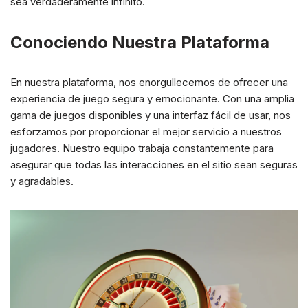
sea verdaderamente infinito.
Conociendo Nuestra Plataforma
En nuestra plataforma, nos enorgullecemos de ofrecer una
experiencia de juego segura y emocionante. Con una amplia
gama de juegos disponibles y una interfaz fácil de usar, nos
esforzamos por proporcionar el mejor servicio a nuestros
jugadores. Nuestro equipo trabaja constantemente para
asegurar que todas las interacciones en el sitio sean seguras
y agradables.