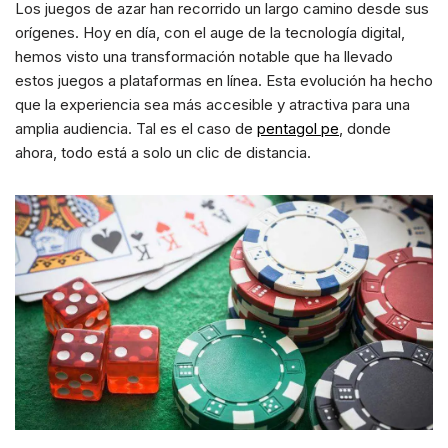
Los juegos de azar han recorrido un largo camino desde sus
orígenes. Hoy en día, con el auge de la tecnología digital,
hemos visto una transformación notable que ha llevado
estos juegos a plataformas en línea. Esta evolución ha hecho
que la experiencia sea más accesible y atractiva para una
amplia audiencia. Tal es el caso de
pentagol pe
, donde
ahora, todo está a solo un clic de distancia.