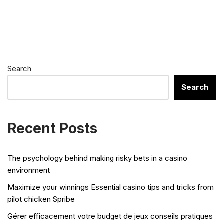
Search
Search
Recent Posts
The psychology behind making risky bets in a casino
environment
Maximize your winnings Essential casino tips and tricks from
pilot chicken Spribe
Gérer efficacement votre budget de jeux conseils pratiques