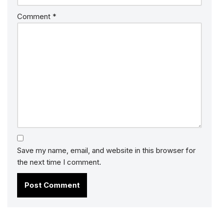
Comment
*
Save my name, email, and website in this browser for
the next time I comment.