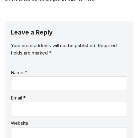
Leave a Reply
Your email address will not be published.
Required
fields are marked
*
Name
*
Email
*
Website