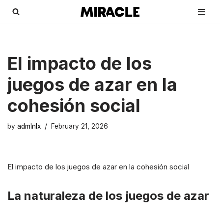
Skip
to
content
El impacto de los
juegos de azar en la
cohesión social
by
admlnlx
February 21, 2026
El impacto de los juegos de azar en la cohesión social
La naturaleza de los juegos de azar