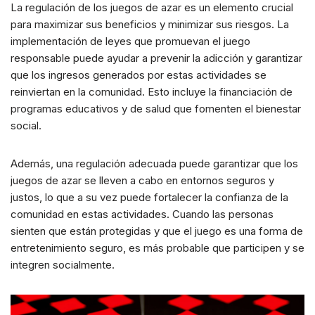
La regulación de los juegos de azar es un elemento crucial
para maximizar sus beneficios y minimizar sus riesgos. La
implementación de leyes que promuevan el juego
responsable puede ayudar a prevenir la adicción y garantizar
que los ingresos generados por estas actividades se
reinviertan en la comunidad. Esto incluye la financiación de
programas educativos y de salud que fomenten el bienestar
social.
Además, una regulación adecuada puede garantizar que los
juegos de azar se lleven a cabo en entornos seguros y
justos, lo que a su vez puede fortalecer la confianza de la
comunidad en estas actividades. Cuando las personas
sienten que están protegidas y que el juego es una forma de
entretenimiento seguro, es más probable que participen y se
integren socialmente.