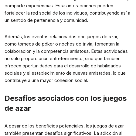
comparte experiencias. Estas interacciones pueden
fortalecer la red social de los individuos, contribuyendo así a
un sentido de pertenencia y comunidad.
Además, los eventos relacionados con juegos de azar,
como torneos de póker o noches de trivia, fomentan la
colaboración y la competencia amistosa. Estas actividades
no solo proporcionan entretenimiento, sino que también
ofrecen oportunidades para el desarrollo de habilidades
sociales y el establecimiento de nuevas amistades, lo que
contribuye a una mayor cohesión social.
Desafíos asociados con los juegos
de azar
A pesar de los beneficios potenciales, los juegos de azar
también presentan desafíos significativos. La adicción al