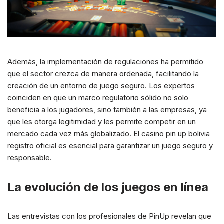
Además, la implementación de regulaciones ha permitido
que el sector crezca de manera ordenada, facilitando la
creación de un entorno de juego seguro. Los expertos
coinciden en que un marco regulatorio sólido no solo
beneficia a los jugadores, sino también a las empresas, ya
que les otorga legitimidad y les permite competir en un
mercado cada vez más globalizado. El casino pin up bolivia
registro oficial es esencial para garantizar un juego seguro y
responsable.
La evolución de los juegos en línea
Las entrevistas con los profesionales de PinUp revelan que