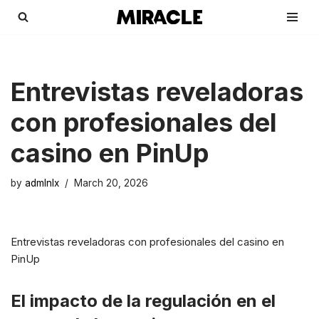
Skip
to
content
Entrevistas reveladoras
con profesionales del
casino en PinUp
by
admlnlx
March 20, 2026
Entrevistas reveladoras con profesionales del casino en
PinUp
El impacto de la regulación en el