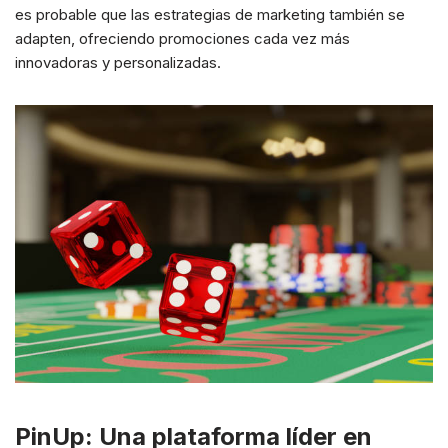
es probable que las estrategias de marketing también se
adapten, ofreciendo promociones cada vez más
innovadoras y personalizadas.
PinUp: Una plataforma líder en