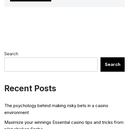
Search
Search
Recent Posts
The psychology behind making risky bets in a casino
environment
Maximize your winnings Essential casino tips and tricks from