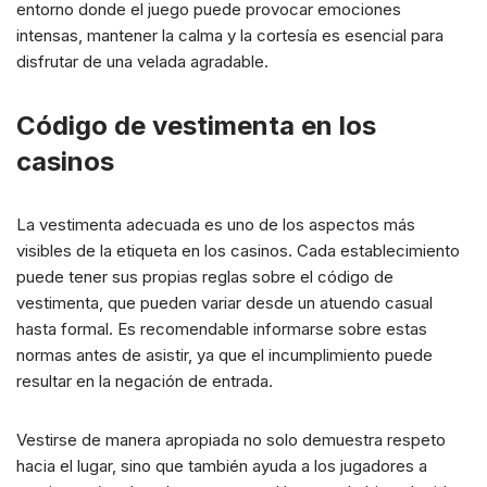
entorno donde el juego puede provocar emociones
intensas, mantener la calma y la cortesía es esencial para
disfrutar de una velada agradable.
Código de vestimenta en los
casinos
La vestimenta adecuada es uno de los aspectos más
visibles de la etiqueta en los casinos. Cada establecimiento
puede tener sus propias reglas sobre el código de
vestimenta, que pueden variar desde un atuendo casual
hasta formal. Es recomendable informarse sobre estas
normas antes de asistir, ya que el incumplimiento puede
resultar en la negación de entrada.
Vestirse de manera apropiada no solo demuestra respeto
hacia el lugar, sino que también ayuda a los jugadores a