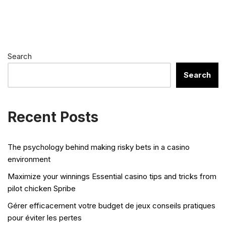
Search
Search
Recent Posts
The psychology behind making risky bets in a casino
environment
Maximize your winnings Essential casino tips and tricks from
pilot chicken Spribe
Gérer efficacement votre budget de jeux conseils pratiques
pour éviter les pertes