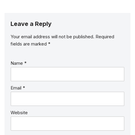
Leave a Reply
Your email address will not be published.
Required
fields are marked
*
Name
*
Email
*
Website