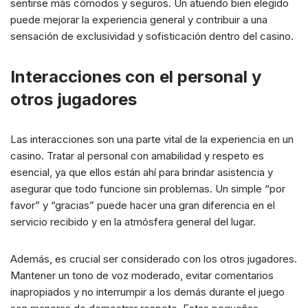
sentirse más cómodos y seguros. Un atuendo bien elegido
puede mejorar la experiencia general y contribuir a una
sensación de exclusividad y sofisticación dentro del casino.
Interacciones con el personal y
otros jugadores
Las interacciones son una parte vital de la experiencia en un
casino. Tratar al personal con amabilidad y respeto es
esencial, ya que ellos están ahí para brindar asistencia y
asegurar que todo funcione sin problemas. Un simple “por
favor” y “gracias” puede hacer una gran diferencia en el
servicio recibido y en la atmósfera general del lugar.
Además, es crucial ser considerado con los otros jugadores.
Mantener un tono de voz moderado, evitar comentarios
inapropiados y no interrumpir a los demás durante el juego