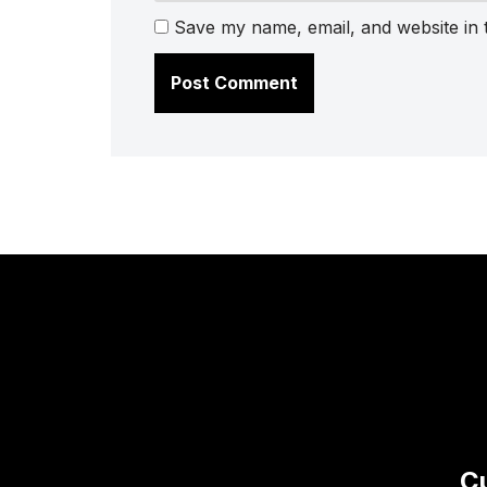
Save my name, email, and website in 
C