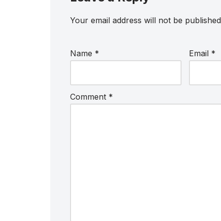
Your email address will not be published
Name
*
Email
*
Comment
*