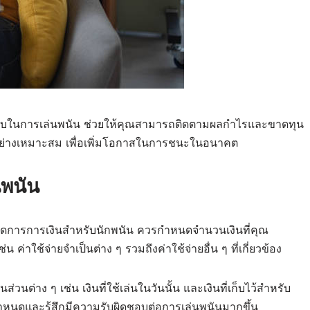
เบียบในการเล่นพนัน ช่วยให้คุณสามารถติดตามผลกำไรและขาดทุน
้อย่างเหมาะสม เพื่อเพิ่มโอกาสในการชนะในอนาคต
พนัน
ัดการการเงินสำหรับนักพนัน ควรกำหนดจำนวนเงินที่คุณ
ค่าใช้จ่ายจำเป็นต่าง ๆ รวมถึงค่าใช้จ่ายอื่น ๆ ที่เกี่ยวข้อง
ต่าง ๆ เช่น เงินที่ใช้เล่นในวันนั้น และเงินที่เก็บไว้สำหรับ
กำหนดและรู้สึกมีความรับผิดชอบต่อการเล่นพนันมากขึ้น