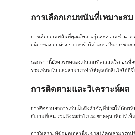
การเลือกเกมพนันที่เหมาะสม
การเลือกเกมพนันที่คุณมีความรู้และความชำนา
กติกาของเกมต่าง ๆ และเข้าใจโอกาสในการชนะเพื่อเ
นอกจากนี้ยังควรทดลองเล่นเกมที่คุณสนใจก่อนที่จะใช้
ร่วมเล่นพนัน และสามารถทำให้คุณตัดสินใจได้ดีขึ้
การติดตามและวิเคราะห์ผล
การติดตามผลการเล่นเป็นสิ่งสำคัญที่ช่วยให้นักพนัน
กับเกมที่เล่น รวมถึงผลกำไรและขาดทุน เพื่อให
การวิเคราะห์ข้อมูลเหล่านี้จะช่วยให้คุณสามารถปร