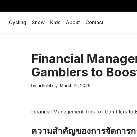
Skip
Cycling
Snow
Kids
About
Contact
to
content
Financial Manage
Gamblers to Boos
by
admlnlx
March 12, 2026
Financial Management Tips for Gamblers to
ความสำคัญของการจัดการกา