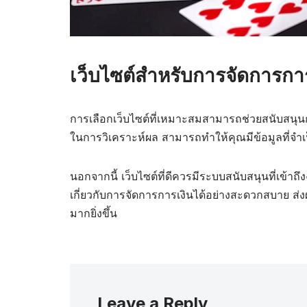
เว็บไซต์สำหรับการจัดการกา
การเลือกเว็บไซต์ที่เหมาะสมสามารถช่วยสนับสนุนกา
ในการวิเคราะห์ผล สามารถทำให้คุณมีข้อมูลที่จำเป็
นอกจากนี้ เว็บไซต์ที่ดีควรมีระบบสนับสนุนที่เข้า
เกี่ยวกับการจัดการการเงินได้อย่างสะดวกสบาย ส่
มากยิ่งขึ้น
Leave a Reply