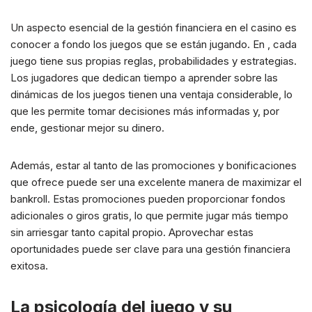
Un aspecto esencial de la gestión financiera en el casino es
conocer a fondo los juegos que se están jugando. En , cada
juego tiene sus propias reglas, probabilidades y estrategias.
Los jugadores que dedican tiempo a aprender sobre las
dinámicas de los juegos tienen una ventaja considerable, lo
que les permite tomar decisiones más informadas y, por
ende, gestionar mejor su dinero.
Además, estar al tanto de las promociones y bonificaciones
que ofrece puede ser una excelente manera de maximizar el
bankroll. Estas promociones pueden proporcionar fondos
adicionales o giros gratis, lo que permite jugar más tiempo
sin arriesgar tanto capital propio. Aprovechar estas
oportunidades puede ser clave para una gestión financiera
exitosa.
La psicología del juego y su