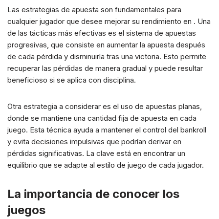
Las estrategias de apuesta son fundamentales para
cualquier jugador que desee mejorar su rendimiento en . Una
de las tácticas más efectivas es el sistema de apuestas
progresivas, que consiste en aumentar la apuesta después
de cada pérdida y disminuirla tras una victoria. Esto permite
recuperar las pérdidas de manera gradual y puede resultar
beneficioso si se aplica con disciplina.
Otra estrategia a considerar es el uso de apuestas planas,
donde se mantiene una cantidad fija de apuesta en cada
juego. Esta técnica ayuda a mantener el control del bankroll
y evita decisiones impulsivas que podrían derivar en
pérdidas significativas. La clave está en encontrar un
equilibrio que se adapte al estilo de juego de cada jugador.
La importancia de conocer los
juegos