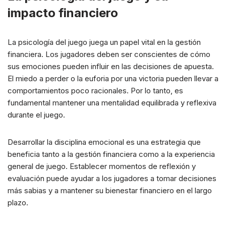
impacto financiero
La psicología del juego juega un papel vital en la gestión
financiera. Los jugadores deben ser conscientes de cómo
sus emociones pueden influir en las decisiones de apuesta.
El miedo a perder o la euforia por una victoria pueden llevar a
comportamientos poco racionales. Por lo tanto, es
fundamental mantener una mentalidad equilibrada y reflexiva
durante el juego.
Desarrollar la disciplina emocional es una estrategia que
beneficia tanto a la gestión financiera como a la experiencia
general de juego. Establecer momentos de reflexión y
evaluación puede ayudar a los jugadores a tomar decisiones
más sabias y a mantener su bienestar financiero en el largo
plazo.