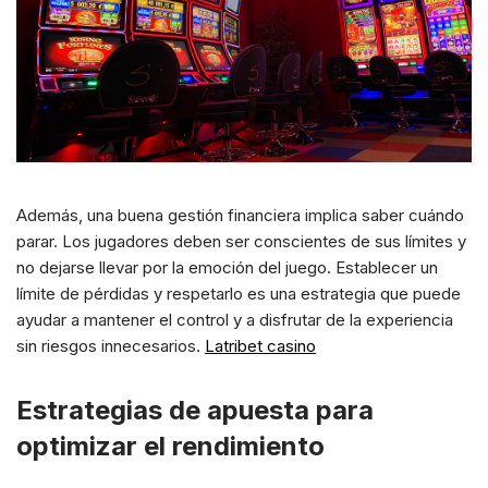
Además, una buena gestión financiera implica saber cuándo
parar. Los jugadores deben ser conscientes de sus límites y
no dejarse llevar por la emoción del juego. Establecer un
límite de pérdidas y respetarlo es una estrategia que puede
ayudar a mantener el control y a disfrutar de la experiencia
sin riesgos innecesarios.
Latribet casino
Estrategias de apuesta para
optimizar el rendimiento