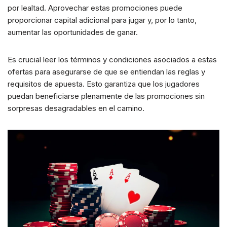
por lealtad. Aprovechar estas promociones puede
proporcionar capital adicional para jugar y, por lo tanto,
aumentar las oportunidades de ganar.
Es crucial leer los términos y condiciones asociados a estas
ofertas para asegurarse de que se entiendan las reglas y
requisitos de apuesta. Esto garantiza que los jugadores
puedan beneficiarse plenamente de las promociones sin
sorpresas desagradables en el camino.