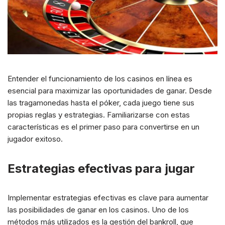
Entender el funcionamiento de los casinos en línea es
esencial para maximizar las oportunidades de ganar. Desde
las tragamonedas hasta el póker, cada juego tiene sus
propias reglas y estrategias. Familiarizarse con estas
características es el primer paso para convertirse en un
jugador exitoso.
Estrategias efectivas para jugar
Implementar estrategias efectivas es clave para aumentar
las posibilidades de ganar en los casinos. Uno de los
métodos más utilizados es la gestión del bankroll, que