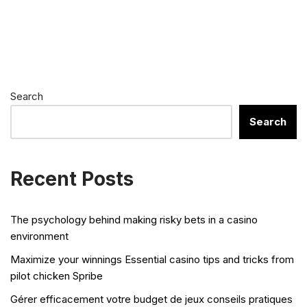
Search
Search
Recent Posts
The psychology behind making risky bets in a casino
environment
Maximize your winnings Essential casino tips and tricks from
pilot chicken Spribe
Gérer efficacement votre budget de jeux conseils pratiques