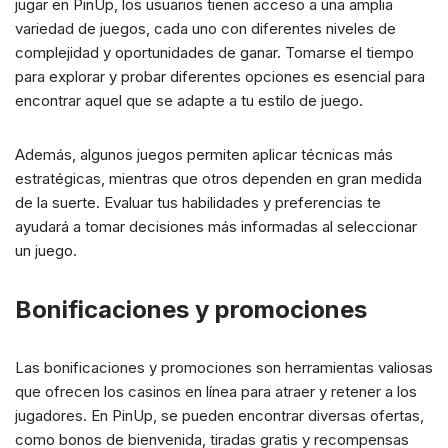
jugar en PinUp, los usuarios tienen acceso a una amplia
variedad de juegos, cada uno con diferentes niveles de
complejidad y oportunidades de ganar. Tomarse el tiempo
para explorar y probar diferentes opciones es esencial para
encontrar aquel que se adapte a tu estilo de juego.
Además, algunos juegos permiten aplicar técnicas más
estratégicas, mientras que otros dependen en gran medida
de la suerte. Evaluar tus habilidades y preferencias te
ayudará a tomar decisiones más informadas al seleccionar
un juego.
Bonificaciones y promociones
Las bonificaciones y promociones son herramientas valiosas
que ofrecen los casinos en línea para atraer y retener a los
jugadores. En PinUp, se pueden encontrar diversas ofertas,
como bonos de bienvenida, tiradas gratis y recompensas