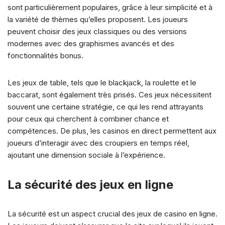
sont particulièrement populaires, grâce à leur simplicité et à
la variété de thèmes qu’elles proposent. Les joueurs
peuvent choisir des jeux classiques ou des versions
modernes avec des graphismes avancés et des
fonctionnalités bonus.
Les jeux de table, tels que le blackjack, la roulette et le
baccarat, sont également très prisés. Ces jeux nécessitent
souvent une certaine stratégie, ce qui les rend attrayants
pour ceux qui cherchent à combiner chance et
compétences. De plus, les casinos en direct permettent aux
joueurs d’interagir avec des croupiers en temps réel,
ajoutant une dimension sociale à l’expérience.
La sécurité des jeux en ligne
La sécurité est un aspect crucial des jeux de casino en ligne.