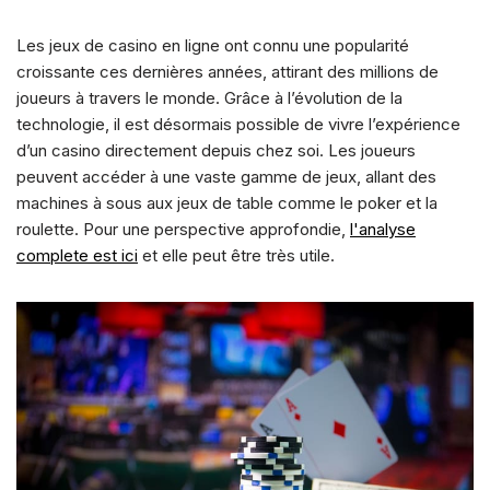
Les jeux de casino en ligne ont connu une popularité
croissante ces dernières années, attirant des millions de
joueurs à travers le monde. Grâce à l’évolution de la
technologie, il est désormais possible de vivre l’expérience
d’un casino directement depuis chez soi. Les joueurs
peuvent accéder à une vaste gamme de jeux, allant des
machines à sous aux jeux de table comme le poker et la
roulette. Pour une perspective approfondie,
l'analyse
complete est ici
et elle peut être très utile.