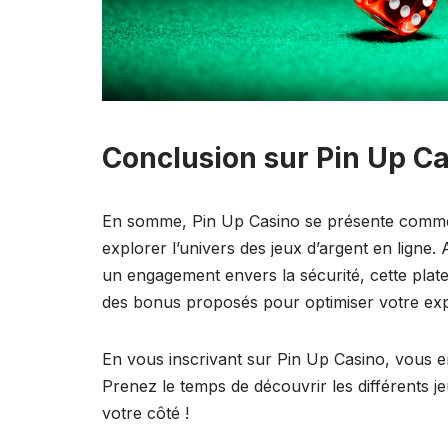
Conclusion sur Pin Up C
En somme, Pin Up Casino se présente comme 
explorer l’univers des jeux d’argent en ligne
un engagement envers la sécurité, cette plate
des bonus proposés pour optimiser votre exp
En vous inscrivant sur Pin Up Casino, vous e
Prenez le temps de découvrir les différents je
votre côté !