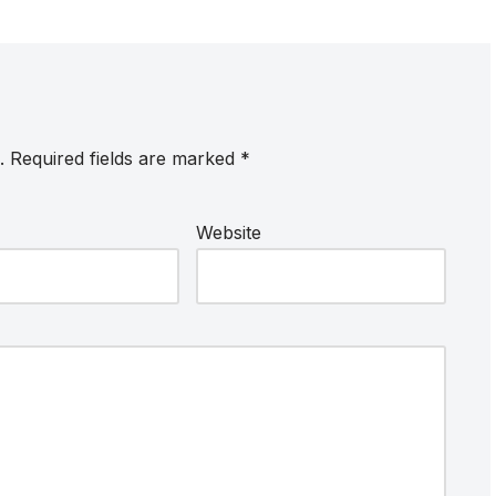
.
Required fields are marked
*
Website