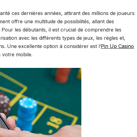
rité ces dernières années, attirant des millions de joueurs
ent offre une multitude de possibilités, allant des
 Pour les débutants, il est crucial de comprendre les
risation avec les différents types de jeux, les règles et,
ns. Une excellente option à considérer est l’
Pin Up Casino
s votre mobile.