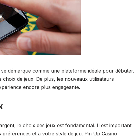
no se démarque comme une plateforme idéale pour débuter.
e choix de jeux. De plus, les nouveaux utilisateurs
’expérience encore plus engageante.
x
argent, le choix des jeux est fondamental. Il est important
 préférences et à votre style de jeu. Pin Up Casino