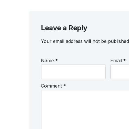
Leave a Reply
Your email address will not be published
Name
*
Email
*
Comment
*