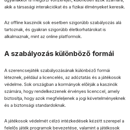
akik a társasági interakciókat és a fizikai élményeket keresik.
Az offline kaszinók sok esetben szigorúbb szabályozás alá
tartoznak, és gyakran szigorúbb életkorhatárokat is
alkalmaznak, mint az online platformok.
A szabályozás különböző formái
A szerencsejáték szabályozásának különböző formái
léteznek, például a licencelés, az adóztatás és a játékosok
védelme. Sok országban a kormányok előírják a kaszinók
számára, hogy rendelkezzenek érvényes licenccel, amely
biztosítja, hogy azok megfeleljenek a jogi követelményeknek
és a biztonsági standardoknak.
A játékosok védelmét célzó intézkedések között szerepel a
felelős játék programok bevezetése, valamint a játékosok