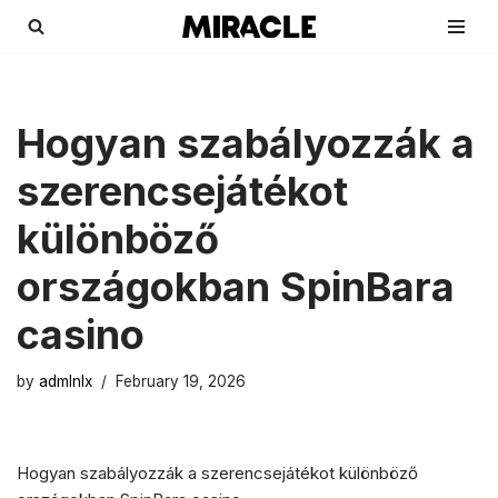
Skip
to
content
Hogyan szabályozzák a
szerencsejátékot
különböző
országokban SpinBara
casino
by
admlnlx
February 19, 2026
Hogyan szabályozzák a szerencsejátékot különböző