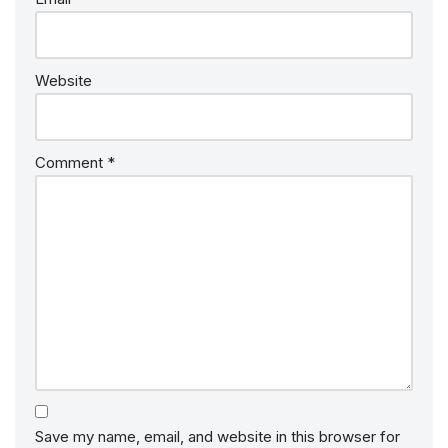
Website
Comment
*
Save my name, email, and website in this browser for