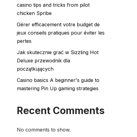
casino tips and tricks from pilot
chicken Spribe
Gérer efficacement votre budget de
jeux conseils pratiques pour éviter les
pertes
Jak skutecznie grać w Sizzling Hot
Deluxe przewodnik dla
początkujących
Casino basics A beginner's guide to
mastering Pin Up gaming strategies
Recent Comments
No comments to show.