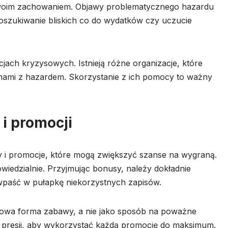
 swoim zachowaniem. Objawy problematycznego hazardu
szukiwanie bliskich co do wydatków czy uczucie
ach kryzysowych. Istnieją różne organizacje, które
ami z hazardem. Skorzystanie z ich pomocy to ważny
i promocji
 i promocje, które mogą zwiększyć szanse na wygraną.
wiedzialnie. Przyjmując bonusy, należy dokładnie
 wpaść w pułapkę niekorzystnych zapisów.
owa forma zabawy, a nie jako sposób na poważne
ę presji, aby wykorzystać każdą promocję do maksimum.