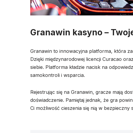
Granawin kasyno – Twoje
Granawin to innowacyjna platforma, która za
Dzięki międzynarodowej licencji Curacao oraz
siebie. Platforma kładzie nacisk na odpowied
samokontroli i wsparcia.
Rejestrując się na Granawin, gracze mają do
doświadczenie. Pamiętaj jednak, że gra powi
Ci możliwość cieszenia się nią w bezpieczny 