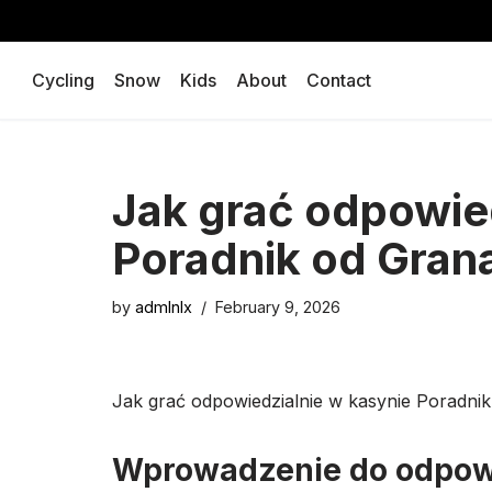
Skip
Cycling
Snow
Kids
About
Contact
to
content
Jak grać odpowie
Poradnik od Gran
by
admlnlx
February 9, 2026
Jak grać odpowiedzialnie w kasynie Poradni
Wprowadzenie do odpowi