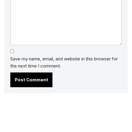
Save my name, email, and website in this browser for
the next time I comment.