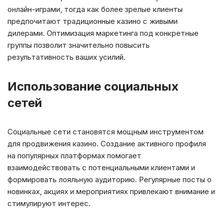
онлайн-играми, тогда как более зрелые клиенты
предпочитают традиционные казино с живыми
дилерами. Оптимизация маркетинга под конкретные
группы позволит значительно повысить
результативность ваших усилий.
Использование социальных
сетей
Социальные сети становятся мощным инструментом
для продвижения казино. Создание активного профиля
на популярных платформах помогает
взаимодействовать с потенциальными клиентами и
формировать лояльную аудиторию. Регулярные посты о
новинках, акциях и мероприятиях привлекают внимание и
стимулируют интерес.