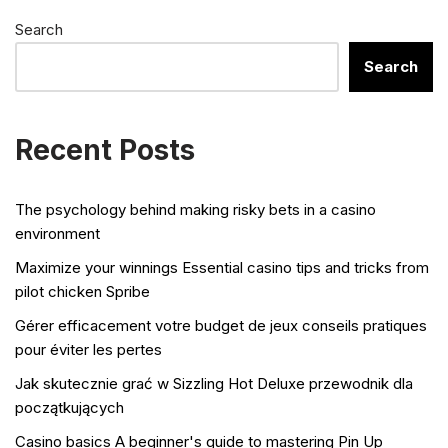
Search
Search
Recent Posts
The psychology behind making risky bets in a casino
environment
Maximize your winnings Essential casino tips and tricks from
pilot chicken Spribe
Gérer efficacement votre budget de jeux conseils pratiques
pour éviter les pertes
Jak skutecznie grać w Sizzling Hot Deluxe przewodnik dla
początkujących
Casino basics A beginner's guide to mastering Pin Up