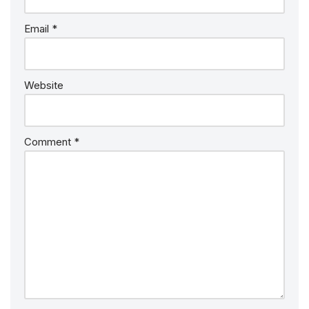
Email
*
Website
Comment
*