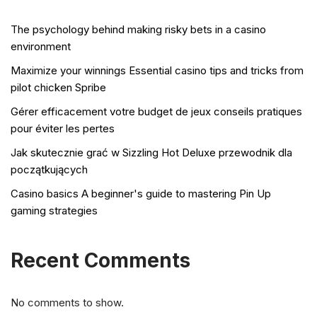
The psychology behind making risky bets in a casino
environment
Maximize your winnings Essential casino tips and tricks from
pilot chicken Spribe
Gérer efficacement votre budget de jeux conseils pratiques
pour éviter les pertes
Jak skutecznie grać w Sizzling Hot Deluxe przewodnik dla
początkujących
Casino basics A beginner's guide to mastering Pin Up
gaming strategies
Recent Comments
No comments to show.