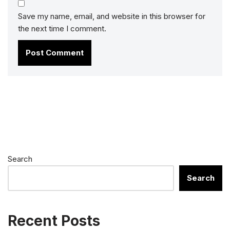
Save my name, email, and website in this browser for
the next time I comment.
Search
Search
Recent Posts