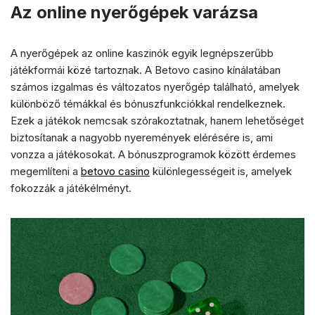
Az online nyerőgépek varázsa
A nyerőgépek az online kaszinók egyik legnépszerűbb
játékformái közé tartoznak. A Betovo casino kínálatában
számos izgalmas és változatos nyerőgép található, amelyek
különböző témákkal és bónuszfunkciókkal rendelkeznek.
Ezek a játékok nemcsak szórakoztatnak, hanem lehetőséget
biztosítanak a nagyobb nyeremények elérésére is, ami
vonzza a játékosokat. A bónuszprogramok között érdemes
megemlíteni a
betovo casino
különlegességeit is, amelyek
fokozzák a játékélményt.