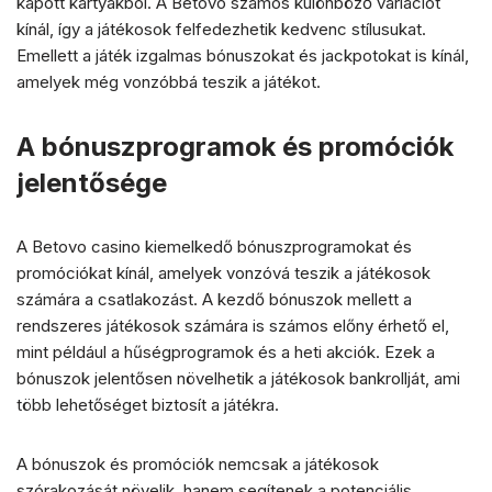
kapott kártyákból. A Betovo számos különböző variációt
kínál, így a játékosok felfedezhetik kedvenc stílusukat.
Emellett a játék izgalmas bónuszokat és jackpotokat is kínál,
amelyek még vonzóbbá teszik a játékot.
A bónuszprogramok és promóciók
jelentősége
A Betovo casino kiemelkedő bónuszprogramokat és
promóciókat kínál, amelyek vonzóvá teszik a játékosok
számára a csatlakozást. A kezdő bónuszok mellett a
rendszeres játékosok számára is számos előny érhető el,
mint például a hűségprogramok és a heti akciók. Ezek a
bónuszok jelentősen növelhetik a játékosok bankrollját, ami
több lehetőséget biztosít a játékra.
A bónuszok és promóciók nemcsak a játékosok
szórakozását növelik, hanem segítenek a potenciális