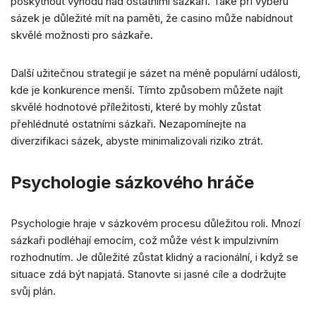
poskytnout výhodu nad ostatními sázkaři. Také při výběru
sázek je důležité mít na paměti, že casino může nabídnout
skvělé možnosti pro sázkaře.
Další užitečnou strategií je sázet na méně populární události,
kde je konkurence menší. Tímto způsobem můžete najít
skvělé hodnotové příležitosti, které by mohly zůstat
přehlédnuté ostatními sázkaři. Nezapomínejte na
diverzifikaci sázek, abyste minimalizovali riziko ztrát.
Psychologie sázkového hráče
Psychologie hraje v sázkovém procesu důležitou roli. Mnozí
sázkaři podléhají emocím, což může vést k impulzivním
rozhodnutím. Je důležité zůstat klidný a racionální, i když se
situace zdá být napjatá. Stanovte si jasné cíle a dodržujte
svůj plán.