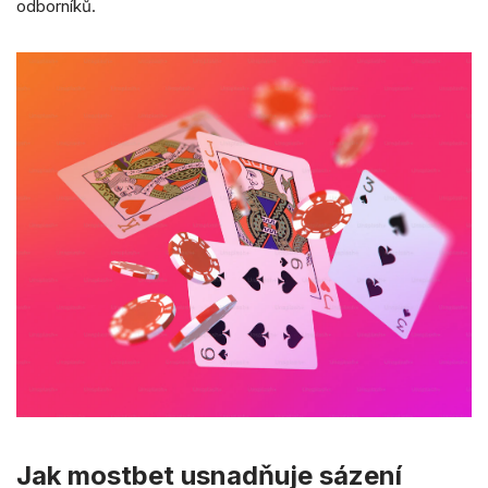
odborníků.
Jak mostbet usnadňuje sázení