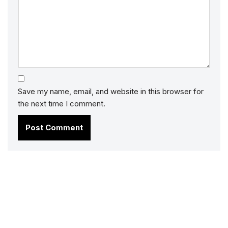
Save my name, email, and website in this browser for
the next time I comment.