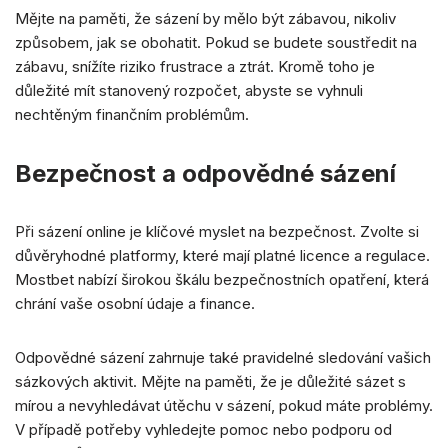
Mějte na paměti, že sázení by mělo být zábavou, nikoliv
způsobem, jak se obohatit. Pokud se budete soustředit na
zábavu, snížíte riziko frustrace a ztrát. Kromě toho je
důležité mít stanovený rozpočet, abyste se vyhnuli
nechtěným finančním problémům.
Bezpečnost a odpovědné sázení
Při sázení online je klíčové myslet na bezpečnost. Zvolte si
důvěryhodné platformy, které mají platné licence a regulace.
Mostbet nabízí širokou škálu bezpečnostních opatření, která
chrání vaše osobní údaje a finance.
Odpovědné sázení zahrnuje také pravidelné sledování vašich
sázkových aktivit. Mějte na paměti, že je důležité sázet s
mírou a nevyhledávat útěchu v sázení, pokud máte problémy.
V případě potřeby vyhledejte pomoc nebo podporu od