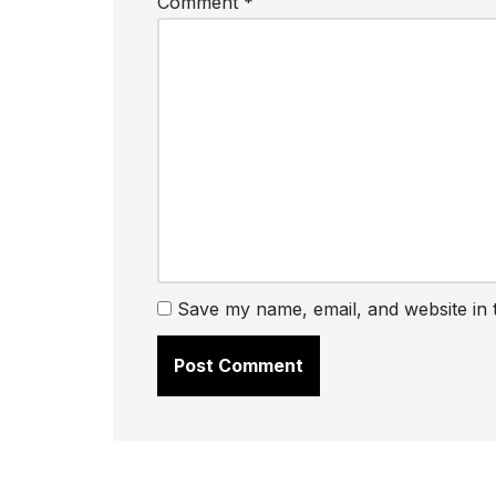
Comment
*
Save my name, email, and website in 