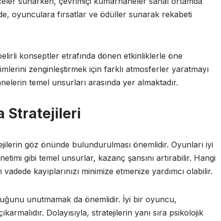
nceler sunarken, çevrimiçi kumarhaneler sanal ortamda
de, oyunculara fırsatlar ve ödüller sunarak rekabeti
lirli konseptler etrafında dönen etkinliklerle öne
mlerini zenginleştirmek için farklı atmosferler yaratmayı
elerin temel unsurları arasında yer almaktadır.
tratejileri
ejilerin göz önünde bulundurulması önemlidir. Oyunları iyi
timi gibi temel unsurlar, kazanç şansını artırabilir. Hangi
 vadede kayıplarınızı minimize etmenize yardımcı olabilir.
uğunu unutmamak da önemlidir. İyi bir oyuncu,
rmalıdır. Dolayısıyla, stratejilerin yanı sıra psikolojik