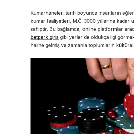
Kumarhaneler, tarih boyunca insanların eğlenc
kumar faaliyetleri, M.Ö. 3000 yıllarına kadar
sahiptir. Bu bağlamda, online platformlar ara
betpark giris
gibi yerler de oldukça ilgi görmek
haline gelmiş ve zamanla toplumların kültürel d