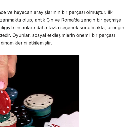
e ve heyecan arayışlarının bir parçası olmuştur. İlk
 uzanmakta olup, antik Çin ve Roma’da zengin bir geçmişe
cılığıyla insanlara daha fazla seçenek sunulmakta, örneğin
tedir. Oyunlar, sosyal etkileşimlerin önemli bir parçası
inamiklerini etkilemiştir.