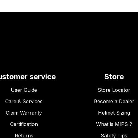
ustomer service
Store
User Guide
Store Locator
Care & Services
Become a Dealer
Claim Warranty
Helmet Sizing
Certification
What is MIPS ?
Returns
Safety Tips