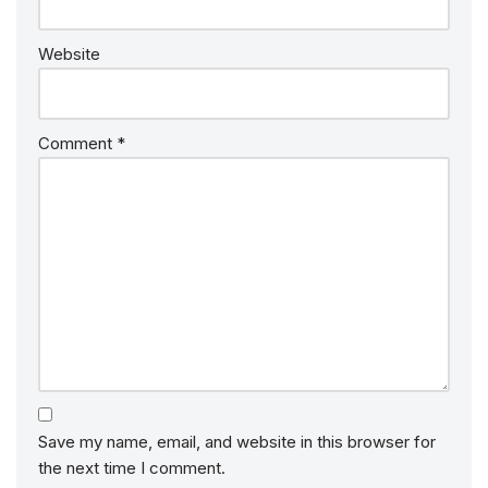
Website
Comment
*
Save my name, email, and website in this browser for
the next time I comment.