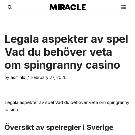
Skip
to
content
Legala aspekter av spel
Vad du behöver veta
om spingranny casino
by
admlnlx
February 27, 2026
Legala aspekter av spel Vad du behöver veta om spingranny
casino
Översikt av spelregler i Sverige