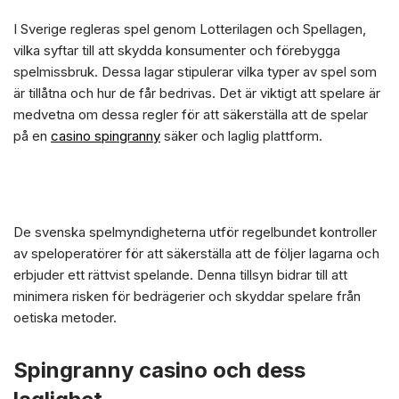
I Sverige regleras spel genom Lotterilagen och Spellagen,
vilka syftar till att skydda konsumenter och förebygga
spelmissbruk. Dessa lagar stipulerar vilka typer av spel som
är tillåtna och hur de får bedrivas. Det är viktigt att spelare är
medvetna om dessa regler för att säkerställa att de spelar
på en
casino spingranny
säker och laglig plattform.
De svenska spelmyndigheterna utför regelbundet kontroller
av speloperatörer för att säkerställa att de följer lagarna och
erbjuder ett rättvist spelande. Denna tillsyn bidrar till att
minimera risken för bedrägerier och skyddar spelare från
oetiska metoder.
Spingranny casino och dess