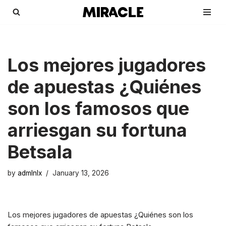
Skip
to
content
Los mejores jugadores
de apuestas ¿Quiénes
son los famosos que
arriesgan su fortuna
Betsala
by
admlnlx
January 13, 2026
Los mejores jugadores de apuestas ¿Quiénes son los