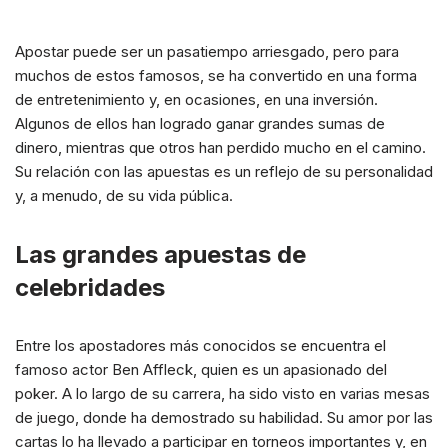
Apostar puede ser un pasatiempo arriesgado, pero para
muchos de estos famosos, se ha convertido en una forma
de entretenimiento y, en ocasiones, en una inversión.
Algunos de ellos han logrado ganar grandes sumas de
dinero, mientras que otros han perdido mucho en el camino.
Su relación con las apuestas es un reflejo de su personalidad
y, a menudo, de su vida pública.
Las grandes apuestas de
celebridades
Entre los apostadores más conocidos se encuentra el
famoso actor Ben Affleck, quien es un apasionado del
poker. A lo largo de su carrera, ha sido visto en varias mesas
de juego, donde ha demostrado su habilidad. Su amor por las
cartas lo ha llevado a participar en torneos importantes y, en