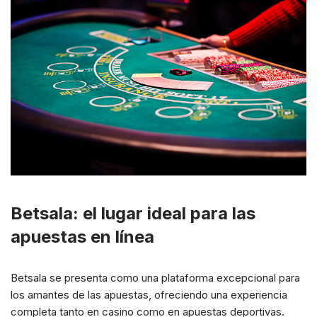
Betsala: el lugar ideal para las
apuestas en línea
Betsala se presenta como una plataforma excepcional para
los amantes de las apuestas, ofreciendo una experiencia
completa tanto en casino como en apuestas deportivas.