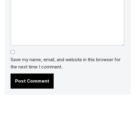
Save my name, email, and website in this browser for
the next time I comment.