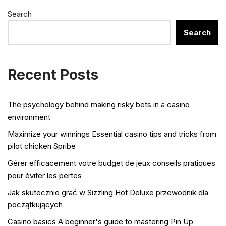
Search
Search
Recent Posts
The psychology behind making risky bets in a casino
environment
Maximize your winnings Essential casino tips and tricks from
pilot chicken Spribe
Gérer efficacement votre budget de jeux conseils pratiques
pour éviter les pertes
Jak skutecznie grać w Sizzling Hot Deluxe przewodnik dla
początkujących
Casino basics A beginner's guide to mastering Pin Up