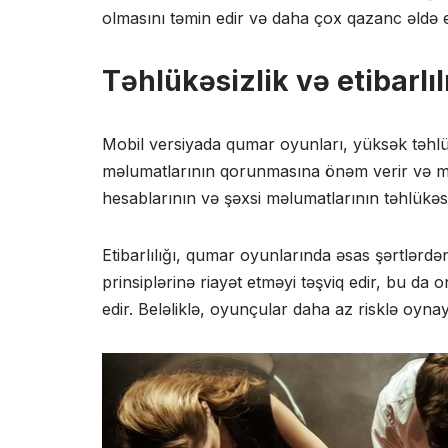
olmasını təmin edir və daha çox qazanc əldə e
Təhlükəsizlik və etibarlıl
Mobil versiyada qumar oyunları, yüksək təhlükəsi
məlumatlarının qorunmasına önəm verir və müş
hesablarının və şəxsi məlumatlarının təhlükəsi
Etibarlılığı, qumar oyunlarında əsas şərtlərdən 
prinsiplərinə riayət etməyi təşviq edir, bu da
edir. Beləliklə, oyunçular daha az risklə oyna