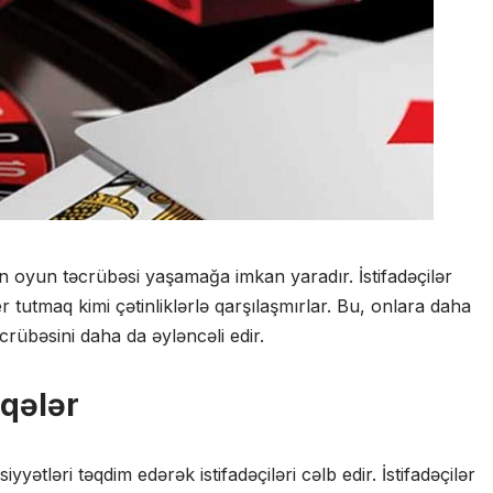
 oyun təcrübəsi yaşamağa imkan yaradır. İstifadəçilər
tutmaq kimi çətinliklərlə qarşılaşmırlar. Bu, onlara daha
crübəsini daha da əyləncəli edir.
aqələr
yyətləri təqdim edərək istifadəçiləri cəlb edir. İstifadəçilər