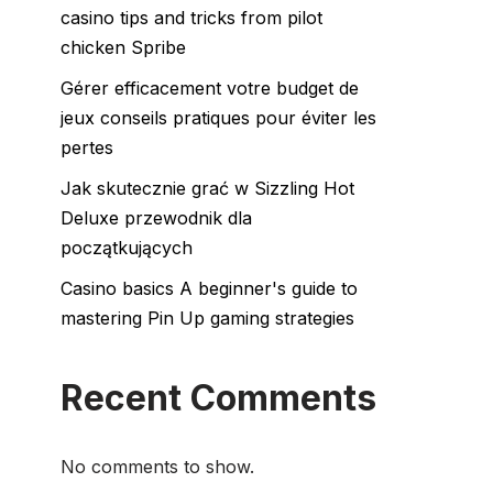
casino tips and tricks from pilot
chicken Spribe
Gérer efficacement votre budget de
jeux conseils pratiques pour éviter les
pertes
Jak skutecznie grać w Sizzling Hot
Deluxe przewodnik dla
początkujących
Casino basics A beginner's guide to
mastering Pin Up gaming strategies
Recent Comments
No comments to show.