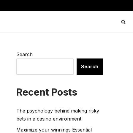
Search
Search
Recent Posts
The psychology behind making risky
bets in a casino environment
Maximize your winnings Essential