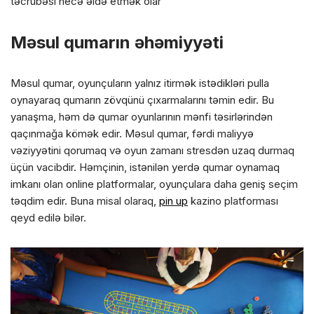
təcrübəsi necə əldə etmək olar
Məsul qumarın əhəmiyyəti
Məsul qumar, oyunçuların yalnız itirmək istədikləri pulla
oynayaraq qumarın zövqünü çıxarmalarını təmin edir. Bu
yanaşma, həm də qumar oyunlarının mənfi təsirlərindən
qaçınmağa kömək edir. Məsul qumar, fərdi maliyyə
vəziyyətini qorumaq və oyun zamanı stresdən uzaq durmaq
üçün vacibdir. Həmçinin, istənilən yerdə qumar oynamaq
imkanı olan online platformalar, oyunçulara daha geniş seçim
təqdim edir. Buna misal olaraq,
pin up
kazino platforması
qeyd edilə bilər.