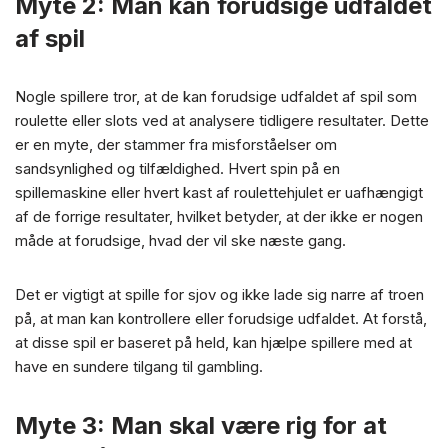
Myte 2: Man kan forudsige udfaldet
af spil
Nogle spillere tror, at de kan forudsige udfaldet af spil som
roulette eller slots ved at analysere tidligere resultater. Dette
er en myte, der stammer fra misforståelser om
sandsynlighed og tilfældighed. Hvert spin på en
spillemaskine eller hvert kast af roulettehjulet er uafhængigt
af de forrige resultater, hvilket betyder, at der ikke er nogen
måde at forudsige, hvad der vil ske næste gang.
Det er vigtigt at spille for sjov og ikke lade sig narre af troen
på, at man kan kontrollere eller forudsige udfaldet. At forstå,
at disse spil er baseret på held, kan hjælpe spillere med at
have en sundere tilgang til gambling.
Myte 3: Man skal være rig for at