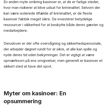
En anden myte omkring kasinoer er, at de er farlige steder,
hvor man risikerer at blive udsat for kriminalitet. Selvom der
kan være isolerede tilfælde af kriminalitet, er de fleste
kasinoer faktisk meget sikre. De investerer betydelige
ressourcer i sikkerhed for at beskytte både deres gæster og
medarbejdere.
Derudover er der ofte overvågning og sikkerhedspersonale,
der arbejder døgnet rundt for at sikre, at alle kan spille og
nyde deres tid uden bekymringer. Det er vigtigt at være
opmærksom på ens omgivelser, men generelt er kasinoer et
sikkert sted at have det sjovt.
Myter om kasinoer: En
opsummering