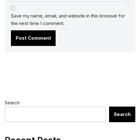
Save my name, email, and website in this browser for
the next time I comment.
Search
Search