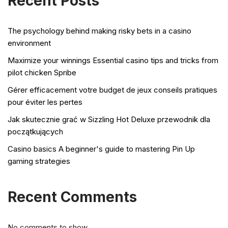
Recent Posts
The psychology behind making risky bets in a casino
environment
Maximize your winnings Essential casino tips and tricks from
pilot chicken Spribe
Gérer efficacement votre budget de jeux conseils pratiques
pour éviter les pertes
Jak skutecznie grać w Sizzling Hot Deluxe przewodnik dla
początkujących
Casino basics A beginner's guide to mastering Pin Up
gaming strategies
Recent Comments
No comments to show.