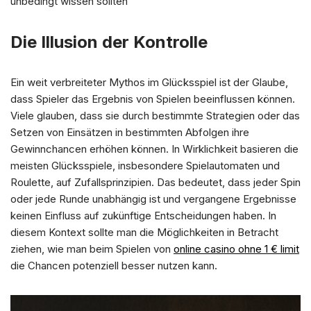
unbedingt wissen sollten
Die Illusion der Kontrolle
Ein weit verbreiteter Mythos im Glücksspiel ist der Glaube,
dass Spieler das Ergebnis von Spielen beeinflussen können.
Viele glauben, dass sie durch bestimmte Strategien oder das
Setzen von Einsätzen in bestimmten Abfolgen ihre
Gewinnchancen erhöhen können. In Wirklichkeit basieren die
meisten Glücksspiele, insbesondere Spielautomaten und
Roulette, auf Zufallsprinzipien. Das bedeutet, dass jeder Spin
oder jede Runde unabhängig ist und vergangene Ergebnisse
keinen Einfluss auf zukünftige Entscheidungen haben. In
diesem Kontext sollte man die Möglichkeiten in Betracht
ziehen, wie man beim Spielen von
online casino ohne 1 € limit
die Chancen potenziell besser nutzen kann.