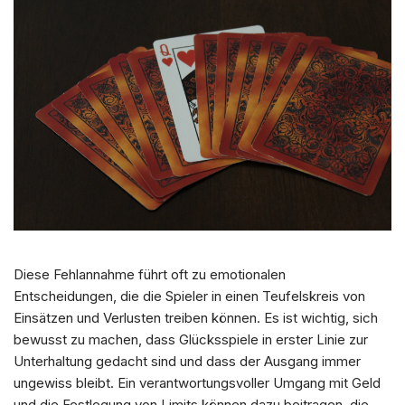
Diese Fehlannahme führt oft zu emotionalen
Entscheidungen, die die Spieler in einen Teufelskreis von
Einsätzen und Verlusten treiben können. Es ist wichtig, sich
bewusst zu machen, dass Glücksspiele in erster Linie zur
Unterhaltung gedacht sind und dass der Ausgang immer
ungewiss bleibt. Ein verantwortungsvoller Umgang mit Geld
und die Festlegung von Limits können dazu beitragen, die