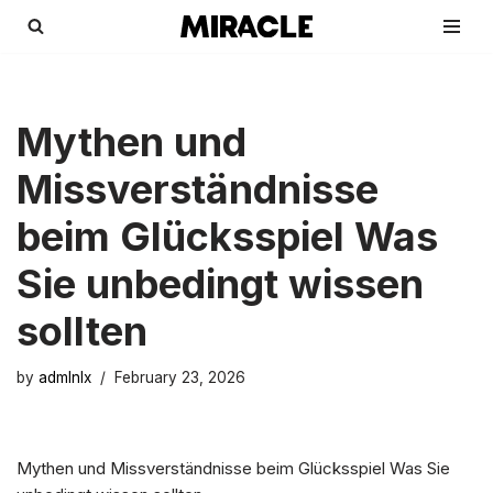
Skip
to
content
Mythen und
Missverständnisse
beim Glücksspiel Was
Sie unbedingt wissen
sollten
by
admlnlx
February 23, 2026
Mythen und Missverständnisse beim Glücksspiel Was Sie