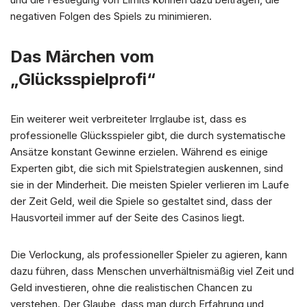
negativen Folgen des Spiels zu minimieren.
Das Märchen vom
„Glücksspielprofi“
Ein weiterer weit verbreiteter Irrglaube ist, dass es
professionelle Glücksspieler gibt, die durch systematische
Ansätze konstant Gewinne erzielen. Während es einige
Experten gibt, die sich mit Spielstrategien auskennen, sind
sie in der Minderheit. Die meisten Spieler verlieren im Laufe
der Zeit Geld, weil die Spiele so gestaltet sind, dass der
Hausvorteil immer auf der Seite des Casinos liegt.
Die Verlockung, als professioneller Spieler zu agieren, kann
dazu führen, dass Menschen unverhältnismäßig viel Zeit und
Geld investieren, ohne die realistischen Chancen zu
verstehen. Der Glaube, dass man durch Erfahrung und