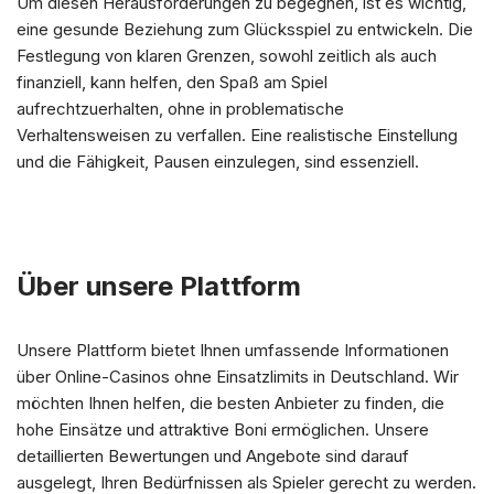
Um diesen Herausforderungen zu begegnen, ist es wichtig,
eine gesunde Beziehung zum Glücksspiel zu entwickeln. Die
Festlegung von klaren Grenzen, sowohl zeitlich als auch
finanziell, kann helfen, den Spaß am Spiel
aufrechtzuerhalten, ohne in problematische
Verhaltensweisen zu verfallen. Eine realistische Einstellung
und die Fähigkeit, Pausen einzulegen, sind essenziell.
Über unsere Plattform
Unsere Plattform bietet Ihnen umfassende Informationen
über Online-Casinos ohne Einsatzlimits in Deutschland. Wir
möchten Ihnen helfen, die besten Anbieter zu finden, die
hohe Einsätze und attraktive Boni ermöglichen. Unsere
detaillierten Bewertungen und Angebote sind darauf
ausgelegt, Ihren Bedürfnissen als Spieler gerecht zu werden.