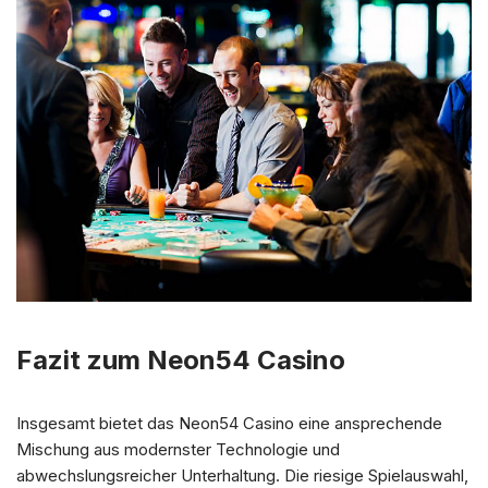
Fazit zum Neon54 Casino
Insgesamt bietet das Neon54 Casino eine ansprechende
Mischung aus modernster Technologie und
abwechslungsreicher Unterhaltung. Die riesige Spielauswahl,