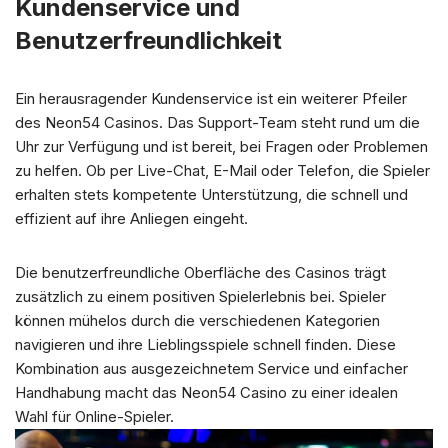
Kundenservice und
Benutzerfreundlichkeit
Ein herausragender Kundenservice ist ein weiterer Pfeiler
des Neon54 Casinos. Das Support-Team steht rund um die
Uhr zur Verfügung und ist bereit, bei Fragen oder Problemen
zu helfen. Ob per Live-Chat, E-Mail oder Telefon, die Spieler
erhalten stets kompetente Unterstützung, die schnell und
effizient auf ihre Anliegen eingeht.
Die benutzerfreundliche Oberfläche des Casinos trägt
zusätzlich zu einem positiven Spielerlebnis bei. Spieler
können mühelos durch die verschiedenen Kategorien
navigieren und ihre Lieblingsspiele schnell finden. Diese
Kombination aus ausgezeichnetem Service und einfacher
Handhabung macht das Neon54 Casino zu einer idealen
Wahl für Online-Spieler.