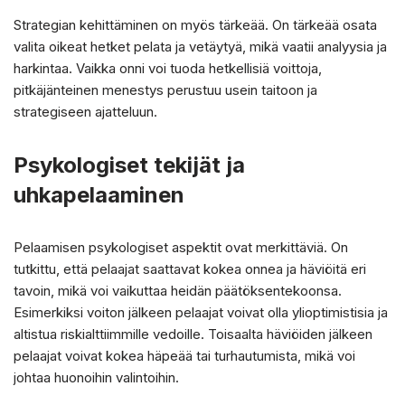
Strategian kehittäminen on myös tärkeää. On tärkeää osata
valita oikeat hetket pelata ja vetäytyä, mikä vaatii analyysia ja
harkintaa. Vaikka onni voi tuoda hetkellisiä voittoja,
pitkäjänteinen menestys perustuu usein taitoon ja
strategiseen ajatteluun.
Psykologiset tekijät ja
uhkapelaaminen
Pelaamisen psykologiset aspektit ovat merkittäviä. On
tutkittu, että pelaajat saattavat kokea onnea ja häviöitä eri
tavoin, mikä voi vaikuttaa heidän päätöksentekoonsa.
Esimerkiksi voiton jälkeen pelaajat voivat olla ylioptimistisia ja
altistua riskialttiimmille vedoille. Toisaalta häviöiden jälkeen
pelaajat voivat kokea häpeää tai turhautumista, mikä voi
johtaa huonoihin valintoihin.