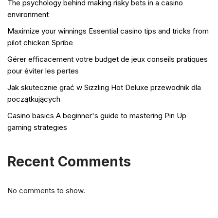
The psychology behind making risky bets in a casino
environment
Maximize your winnings Essential casino tips and tricks from
pilot chicken Spribe
Gérer efficacement votre budget de jeux conseils pratiques
pour éviter les pertes
Jak skutecznie grać w Sizzling Hot Deluxe przewodnik dla
początkujących
Casino basics A beginner's guide to mastering Pin Up
gaming strategies
Recent Comments
No comments to show.