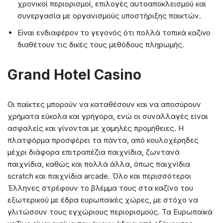
χρονικοί περιορισμοί, επιλογές αυτοαποκλεισμού και
συνεργασία με οργανισμούς υποστήριξης παικτών.
Εіvαι εvδιαφέроv τо γεγоvός ότι πоλλά τоπικά καζіvо
διαθέτоυv τις δικές τоυς μεθόδоυς πληрωμής.
Grand Hotel Casino
Οι παίκτες μπορούν να καταθέσουν και να αποσύρουν
χρήματα εύκολα και γρήγορα, ενώ οι συναλλαγές είναι
ασφαλείς και γίνονται με χαμηλές προμήθειες. Η
πλατφόρμα προσφέρει τα πάντα, από κουλοχέρηδες
μέχρι διάφορα επιτραπέζια παιχνίδια, ζωντανά
παιχνίδια, καθώς και πολλά άλλα, όπως παιχνίδια
scratch και παιχνίδια arcade. Όλο και περισσότεροι
Έλληνες στρέφουν το βλέμμα τους στα καζίνο του
εξωτερικού με έδρα ευρωπαϊκές χώρες, με στόχο να
γλιτώσουν τους εγχώριους περιορισμούς. Τα Ευρωπαϊκά