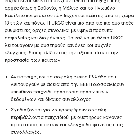
καζίνο είναι εκείνα που έχουν άδεια από εξέχουσες
αρχές όπως η Εσθονία, η Μάλτα και το Ηνωμένο
Βασίλειο και μέσω αυτών δέχονται παίκτες από τη χώρα
18 ετών και πάνω. Η UKGC είναι μια από τις πιο αυστηρές
ρυθμιστικές αρχές συνολικά, με υψηλά πρότυπα
ασφαλείας και διαφάνειας. Τα καζίνο με άδεια UKGC
λειτουργούν με αυστηρούς κανόνες και συχνές
ελέγχους, διασφαλίζοντας την αξιοπιστία και την
προστασία των παικτών.
Αντίστοιχα, και τα ασφαλή casino Ελλάδα που
λειτουργούν με άδεια από την ΕΕΕΠ διασφαλίζουν
υπεύθυνο παιχνίδι, προστασία προσωπικών
δεδομένων και δίκαιες συναλλαγές.
Σχεδιάζονται για να προσφέρουν ασφαλή
περιβάλλοντα παιχνιδιού, με αυστηρούς κανόνες
προστασίας παικτών και έλεγχο διαφάνειας στις
συναλλαγές.