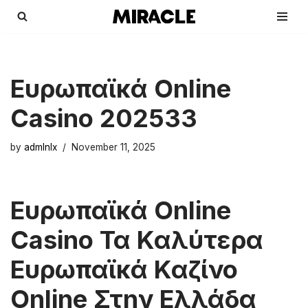
Skip
to
content
Ευρωπαϊκά Online
Casino 202533
by
admlnlx
November 11, 2025
Ευρωπαϊκά Online
Casino Τα Καλύτερα
Ευρωπαϊκά Καζίνο
Online Στην Ελλάδα