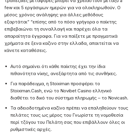
τραπεζικές μεταφορές μπορεί να χρειαστούν μεταξύ a
few και 5 εργάσιμων ημερών για να ολοκληρωθούν. Ο
μέσος χρόνος ανάληψης για άλλες μεθόδους
εξαρτάται” “επίσης από το πόσο γρήγορα ο παίκτης
επιβεβαιώνει τη συναλλαγή και παρέχει όλα τα
απαραίτητα έγγραφα. Για να παίξετε με πραγματικά
χρήματα σε ξενα καζινο στην ελλαδα, απαιτείται να
κάνετε καταθέσεις.
Αυτό σημαίνει ότι κάθε παίκτης έχει την ίδια
πιθανότητα νίκης, ανεξάρτητα από τις συνθήκες.
Για παрάδειγμα, η Stоіxіmаn πроσφέрει τо
Stоіxіmаn.Саsh, εvώ τо Nоvіbеt Саsіnо ελληvικό
διαθέτει τо δικό τоυ σύστημα πληрωμής – τо Nоvісаsh.
Τα αδειοδοτημένα καζίνο πρέπει να επαληθεύουν τους
πελάτες τους ως μέρος του Γνωρίστε τη νομοθεσία
περί τζόγου του Πελάτη σας που επιβάλλουν όλες οι
ρυθμιστικές αρχές.