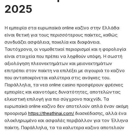
2025
Η εμπειρία στα ευρωπαϊκά online καζίνο στην Ελλάδα
είναι θετική για τους περισσότερους παίκτες, καθώς
συνδυάζει ασφάλεια, ποικιλία και διαφάνεια.
Ταυτόχρονα, οι νομοθετικοί περιορισμοί και η φορολογία
είναι στοιχεία που πρέπει να ληφθούν υπόψη. Η σωστή
αξιολόγηση πλεονεκτημάτων και μειονεκτημάτων
επιτρέπει στον παίκτη να επιλέξει με σιγουριά το καζίνο
που ανταποκρίνεται καλύτερα στις ανάγκες του.
Παράλληλα, τα νεα online casino προσφέρουν φρέσκες
εμπειρίες και καινοτόμες δυνατότητες, αποτελώντας
ελκυστική επιλογή για πιο σύγχρονο παιχνίδι. Τα
ευρωπαϊκά online καζίνο δεν αποτελούν απλά έναν ακόμη
προορισμό
https://theathinai.com/
διασκέδασης, αλλά ένα
ολοκληρωμένο και ασφαλές περιβάλλον για τον Έλληνα
παίκτη. Παράλληλα, τα τα καλυτερα καζινο αποτελούν