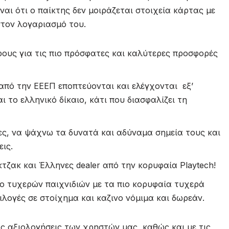
αι ότι ο παίκτης δεν μοιράζεται στοιχεία κάρτας με
στον λογαριασμό του.
ρους για τις πιο πρόσφατες και καλύτερες προσφορές
 από την ΕΕΕΠ εποπτεύονται και ελέγχονται εξ’
 το ελληνικό δίκαιο, κάτι που διασφαλίζει τη
ς, να ψάχνω τα δυνατά και αδύναμα σημεία τους και
εις.
κτζακ και Έλληνες dealer από την κορυφαία Playtech!
ινο τυχερών παιχνιδιών με τα πιο κορυφαία τυχερά
ιλογές σε στοίχημα και καζινο νόμιμα και δωρεάν.
ς αξιολογήσεις των χρηστών μας, καθώς και με τις