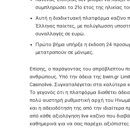
συμπληρώσει το 21ο έτος της ηλικίας το
Αυτή η διαδικτυακή πλατφόρμα καζίνο π
Έλληνες παίκτες, με πολύγλωσση υποστή
συναλλαγές σε ευρώ.
Πρώτο βήμα υπήρξε η έκδοση 24 προσωρι
μετατραπούν σε μόνιμες.
Επίσης, ο παράγοντας του απρόβλεπτου πο
ανθρώπους. Υπό την άδεια της bwin.gr Limi
Casinolive. Συγκαταλέγεται στα καλύτερα κ
Το γεγονός ότι η πλατφόρμα διαθέτει άδει
πολύ αυστηρή ρυθμιστική αρχή του Ηνωμέ
και η αδειοδότηση της από την ιδιαίτερα π
από κάθε αξιολόγηση live καζίνο που διαβά
καθημερινά για να σας παρέχει αξιόπιστες