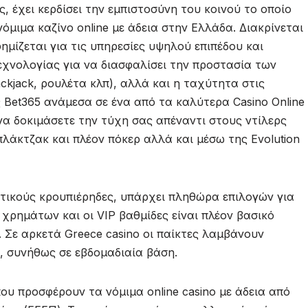
 έχει κερδίσει την εμπιστοσύνη του κοινού το οποίο
όμιμα καζίνο online με άδεια στην Ελλάδα. Διακρίνεται
φημίζεται για τις υπηρεσίες υψηλού επιπέδου και
τεχνολογίας για να διασφαλίσει την προστασία των
ackjack, ρουλέτα κλπ), αλλά και η ταχύτητα στις
Bet365 ανάμεσα σε ένα από τα καλύτερα Casino Online
 να δοκιμάσετε την τύχη σας απέναντι στους ντίλερς
 μπλάκτζακ και πλέον πόκερ αλλά και μέσω της Evolution
ατικούς κρουπιέρηδες, υπάρχει πληθώρα επιλογών για
χρημάτων και οι VIP βαθμίδες είναι πλέον βασικό
 Σε αρκετά Greece casino οι παίκτες λαμβάνουν
, συνήθως σε εβδομαδιαία βάση.
ου προσφέρουν τα νόμιμα online casino με άδεια από