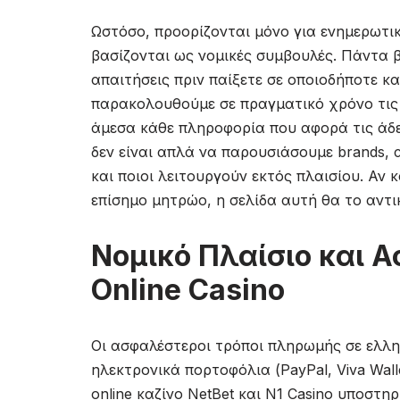
Ωστόσο, προορίζονται μόνο για ενημερωτικ
βασίζονται ως νομικές συμβουλές. Πάντα β
απαιτήσεις πριν παίξετε σε οποιοδήποτε κα
παρακολουθούμε σε πραγματικό χρόνο τις 
άμεσα κάθε πληροφορία που αφορά τις άδε
δεν είναι απλά να παρουσιάσουμε brands, 
και ποιοι λειτουργούν εκτός πλαισίου. Αν
επίσημο μητρώο, η σελίδα αυτή θα το αντι
Νομικό Πλαίσιο και 
Online Casino
Οι ασφαλέστεροι τρόποι πληρωμής σε ελληνι
ηλεκτρονικά πορτοφόλια (PayPal, Viva Wal
online καζίνο NetBet και N1 Casino υποστηρ