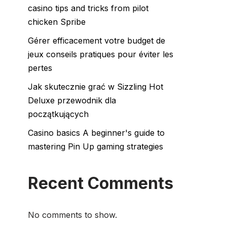
casino tips and tricks from pilot
chicken Spribe
Gérer efficacement votre budget de
jeux conseils pratiques pour éviter les
pertes
Jak skutecznie grać w Sizzling Hot
Deluxe przewodnik dla
początkujących
Casino basics A beginner's guide to
mastering Pin Up gaming strategies
Recent Comments
No comments to show.