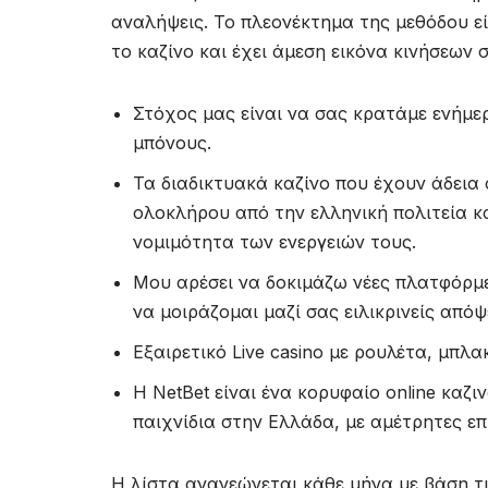
αναλήψεις. Το πλεονέκτημα της μεθόδου είν
το καζίνο και έχει άμεση εικόνα κινήσεων 
Στόχος μας είναι να σας κρατάμε ενήμε
μπόνους.
Τα διαδικτυακά καζίνο που έχουν άδεια
ολοκλήρου από την ελληνική πολιτεία και
νομιμότητα των ενεργειών τους.
Μου αρέσει να δοκιμάζω νέες πλατφόρμε
να μοιράζομαι μαζί σας ειλικρινείς απόψ
Εξαιρετικό Live casino με ρουλέτα, μπλα
Η NetBet είναι ένα κορυφαίο online καζ
παιχνίδια στην Ελλάδα, με αμέτρητες επ
Η λίστα ανανεώνεται κάθε μήνα με βάση τι